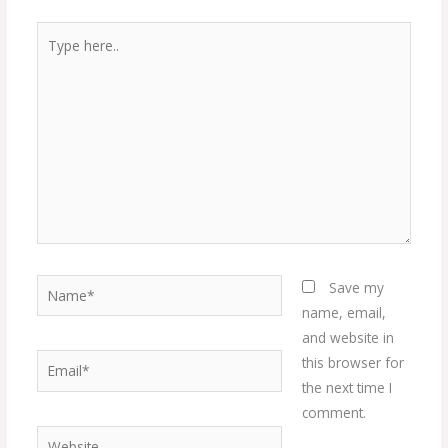
Type
here..
Name*
Save my
name, email,
and website in
Email*
this browser for
the next time I
comment.
Website