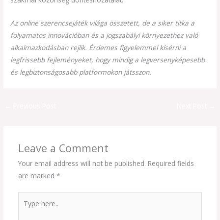
Az online szerencsejáték világa összetett, de a siker titka a
folyamatos innovációban és a jogszabályi környezethez való
alkalmazkodásban rejlik. Érdemes figyelemmel kísérni a
legfrissebb fejleményeket, hogy mindig a legversenyképesebb
és legbiztonságosabb platformokon játsszon.
←
Previous Post
Next Post
→
Leave a Comment
Your email address will not be published.
Required fields
are marked
*
Type
here..