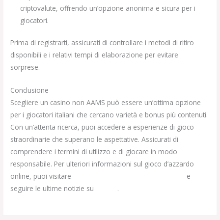
criptovalute, offrendo un’opzione anonima e sicura per i
giocatori.
Prima di registrarti, assicurati di controllare i metodi di ritiro
disponibili e i relativi tempi di elaborazione per evitare
sorprese.
Conclusione
Scegliere un casino non AAMS può essere un’ottima opzione
per i giocatori italiani che cercano varietà e bonus più contenuti.
Con un’attenta ricerca, puoi accedere a esperienze di gioco
straordinarie che superano le aspettative. Assicurati di
comprendere i termini di utilizzo e di giocare in modo
responsabile. Per ulteriori informazioni sul gioco d’azzardo
online, puoi visitare
questo articolo del New York Times
e
seguire le ultime notizie su
Twitter
.