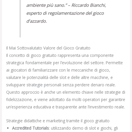
ambiente più sano.” – Riccardo Bianchi,
esperto di regolamentazione del gioco
d’azzardo.
Il Mai Sottovalutato Valore del Gioco Gratuito
Il concetto di gioco gratuito rappresenta una componente
strategica fondamentale per l’evoluzione del settore. Permette
ai giocatori di familiarizzare con le meccaniche di gioco,
valutare le potenzialità delle slot e delle altre macchine, e
sviluppare strategie personali senza perdere denaro reale.
Questo approccio è anche un elemento chiave nelle strategie di
fidelizzazione, e viene adottato da molti operatori per garantire
un’esperienza educativa e trasparente ante l’investimento reale.
Strategie didattiche e marketing tramite il gioco gratuito
Accredited Tutorials
: utilizzando demo di slot e giochi, gli