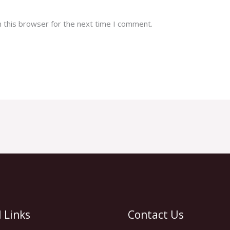
 this browser for the next time I comment.
 Links
Contact Us