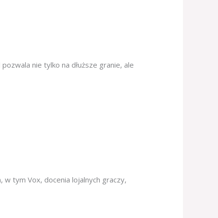
ozwala nie tylko na dłuższe granie, ale
 w tym Vox, docenia lojalnych graczy,