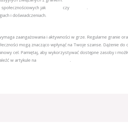
h społecznościowych jak
Twitter
czy
LinkedIn
.
iach i doświadczeniach.
wymaga zaangażowania i aktywności w grze. Regularne granie ora
ołeczności mogą znacząco wpłynąć na Twoje szanse. Dążenie do os
nowy cel. Pamiętaj, aby wykorzystywać dostępne zasoby i możliwo
aleźć w artykule na
New York Times
.