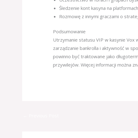
Śledzenie kont kasyna na platformac
Rozmowę z innymi graczami o strateg
Podsumowanie
Utrzymanie statusu VIP w kasynie Vox 
zarządzanie bankrolla i aktywność w sp
powinno być traktowane jako długotermi
przywilejów. Więcej informacji można zn
←
Previous Post