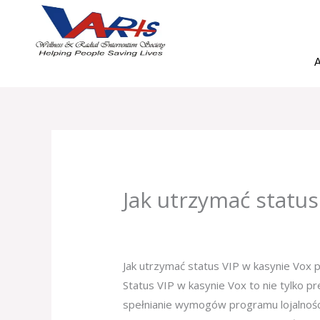
Skip
to
content
A
Jak utrzymać status
Leave a Comment
/
casino
/ By
admlnlx
Jak utrzymać status VIP w kasynie Vox 
Status VIP w kasynie Vox to nie tylko p
spełnianie wymogów programu lojalnościo