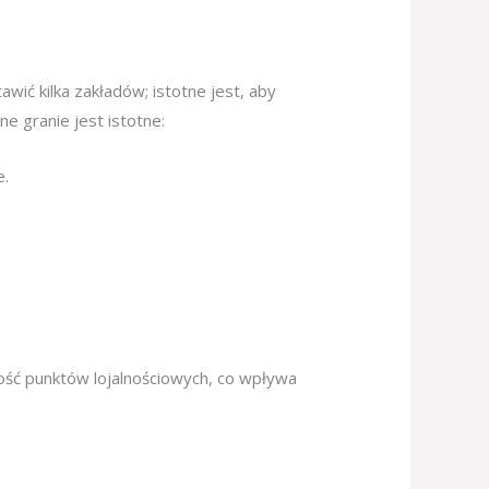
wić kilka zakładów; istotne jest, aby
e granie jest istotne:
e.
ość punktów lojalnościowych, co wpływa