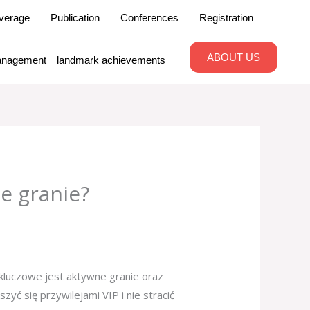
verage
Publication
Conferences
Registration
ABOUT US
nagement
landmark achievements
e granie?
 kluczowe jest aktywne granie oraz
ć się przywilejami VIP i nie stracić