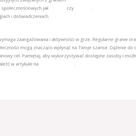
h społecznościowych jak
Twitter
czy
LinkedIn
.
iach i doświadczeniach.
wymaga zaangażowania i aktywności w grze. Regularne granie ora
ołeczności mogą znacząco wpłynąć na Twoje szanse. Dążenie do os
nowy cel. Pamiętaj, aby wykorzystywać dostępne zasoby i możliwo
aleźć w artykule na
New York Times
.