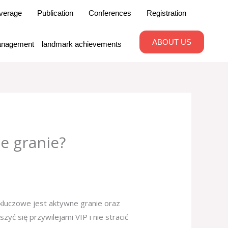
verage
Publication
Conferences
Registration
ABOUT US
nagement
landmark achievements
e granie?
 kluczowe jest aktywne granie oraz
ć się przywilejami VIP i nie stracić