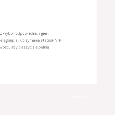
z wybór odpowiednich gier,
iągnięcia i utrzymania statusu VIP
ści, aby cieszyć się pełnią
Next Post
→