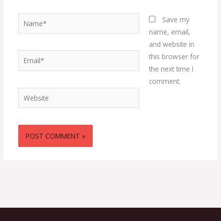
Name*
Save my
name, email,
and website in
Email*
this browser for
the next time I
comment.
Website