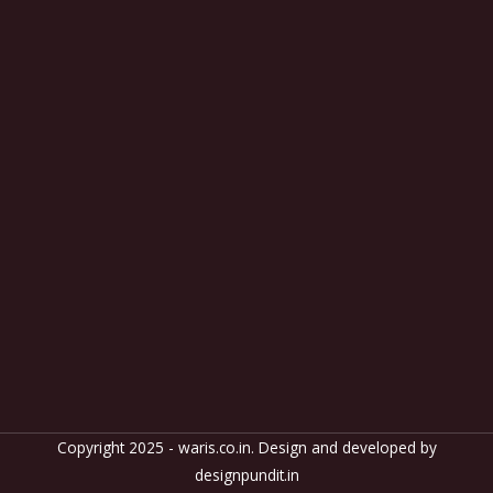
Copyright 2025 - waris.co.in. Design and developed by
designpundit.in