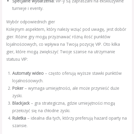
Specjalne wydarzenia:
VIP-y są zapraszani na ekskluzywne
turnieje i eventy.
Wybór odpowiednich gier
Kolejnym aspektem, który należy wziąć pod uwagę, jest dobór
gier. Różne gry mogą przyznawać różną ilość punktów
lojalnościowych, co wpływa na Twoją pozycję VIP. Oto kilka
gier, które mogą zwiększyć Twoje szanse na utrzymanie
statusu VIP:
Automaty wideo
– często oferują wyższe stawki punktów
lojalnościowych.
Poker
– wymaga umiejętności, ale może przynieść duże
zyski.
Blackjack
– gra strategiczna, gdzie umiejętności mogą
przełożyć się na chłodne zyski.
Ruletka
– idealna dla tych, którzy preferują hazard oparty na
szansie.