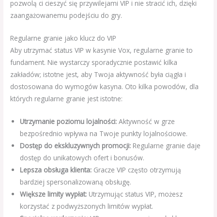
pozwolą ci cieszyć się przywilejami VIP i nie stracić ich, dzięki
zaangażowanemu podejściu do gry.
Regularne granie jako klucz do VIP
Aby utrzymać status VIP w kasynie Vox, regularne granie to
fundament. Nie wystarczy sporadycznie postawić kilka
zakładów; istotne jest, aby Twoja aktywność była ciągła i
dostosowana do wymogów kasyna. Oto kilka powodów, dla
których regularne granie jest istotne:
Utrzymanie poziomu lojalności:
Aktywność w grze
bezpośrednio wpływa na Twoje punkty lojalnościowe.
Dostęp do ekskluzywnych promocji:
Regularne granie daje
dostęp do unikatowych ofert i bonusów.
Lepsza obsługa klienta:
Gracze VIP często otrzymują
bardziej spersonalizowaną obsługę.
Większe limity wypłat:
Utrzymując status VIP, możesz
korzystać z podwyższonych limitów wypłat.