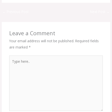
←
Previous Post
Next Post
→
Leave a Comment
Your email address will not be published.
Required fields
are marked
*
Type
here..