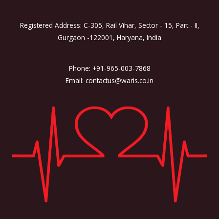
Registered Address: C-305, Rail Vihar, Sector - 15, Part - II,
Gurgaon -122001, Haryana, India
Phone: +91-965-003-7868
Email: contactus@waris.co.in