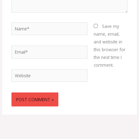
Name*
Save my
name, email,
and website in
Email*
this browser for
the next time I
comment.
Website