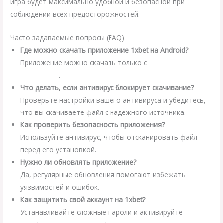
игра будет максимально удобной и безопасной при
соблюдении всех предосторожностей.
Часто задаваемые вопросы (FAQ)
Где можно скачать приложение 1xbet на Android?
Приложение можно скачать только с
официального
сайта 1xbet
.
Что делать, если антивирус блокирует скачивание?
Проверьте настройки вашего антивируса и убедитесь,
что вы скачиваете файл с надежного источника.
Как проверить безопасность приложения?
Используйте антивирус, чтобы отсканировать файл
перед его установкой.
Нужно ли обновлять приложение?
Да, регулярные обновления помогают избежать
уязвимостей и ошибок.
Как защитить свой аккаунт на 1xbet?
Устанавливайте сложные пароли и активируйте