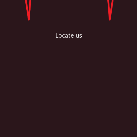
Locate us