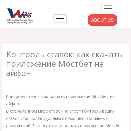
Skip
to
content
ABOUT US
Контроль ставок: как скачать
приложение Мостбет на
айфон
Leave a Comment
/
Uncategorized
/ By
admlnlx
Контроль ставок: как скачать приложение Мостбет на
айфон
В современном мире ставок на спорт контроль ваших
ставок стал более удобным с помощью мобильных
приложений. Если вы хотите скачать приложение Мостбет