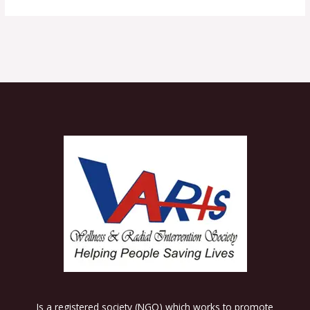
Is a registered society (NGO) which works to promote