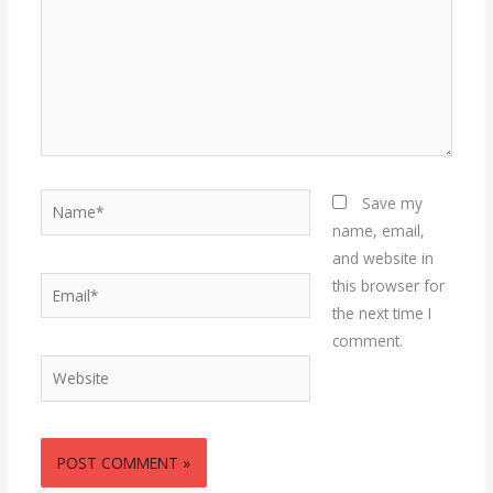
Name*
Save my
name, email,
and website in
Email*
this browser for
the next time I
comment.
Website