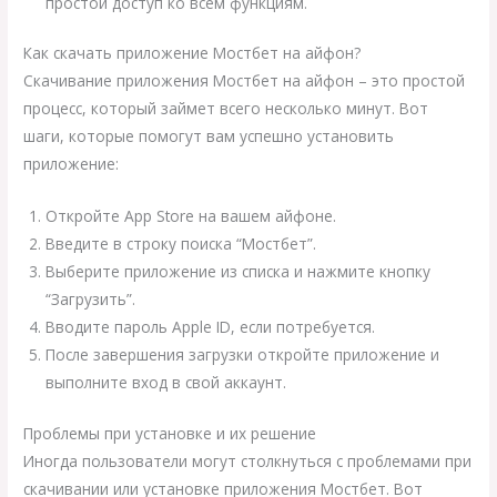
простой доступ ко всем функциям.
Как скачать приложение Мостбет на айфон?
Скачивание приложения Мостбет на айфон – это простой
процесс, который займет всего несколько минут. Вот
шаги, которые помогут вам успешно установить
приложение:
Откройте App Store на вашем айфоне.
Введите в строку поиска “Мостбет”.
Выберите приложение из списка и нажмите кнопку
“Загрузить”.
Вводите пароль Apple ID, если потребуется.
После завершения загрузки откройте приложение и
выполните вход в свой аккаунт.
Проблемы при установке и их решение
Иногда пользователи могут столкнуться с проблемами при
скачивании или установке приложения Мостбет. Вот