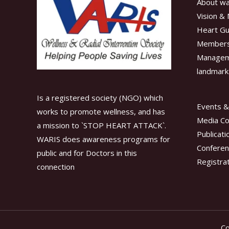
About wa
Vision & 
Heart Gu
Members
Manage
landmark
Is a registered society (NGO) which
Events &
works to promote wellness, and has
Media C
a mission to `STOP HEART ATTACK`.
Publicati
WARIS does awareness programs for
Conferen
public and for Doctors in this
Registra
connection
Co