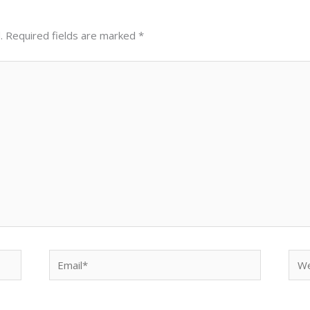
.
Required fields are marked
*
Email*
Web