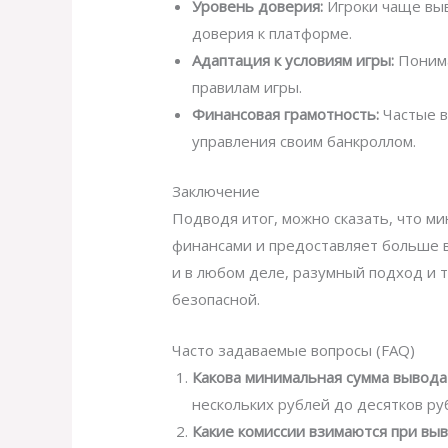
Уровень доверия:
Игроки чаще выв
доверия к платформе.
Адаптация к условиям игры:
Понима
правилам игры.
Финансовая грамотность:
Частые в
управления своим банкроллом.
Заключение
Подводя итог, можно сказать, что ми
финансами и предоставляет больше в
и в любом деле, разумный подход и 
безопасной.
Часто задаваемые вопросы (FAQ)
Какова минимальная сумма вывода
нескольких рублей до десятков ру
Какие комиссии взимаются при вы