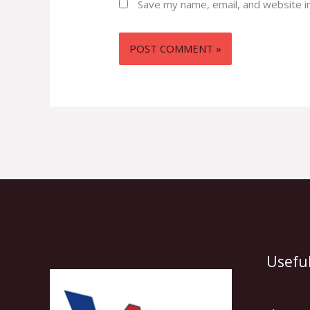
Save my name, email, and website in
Useful