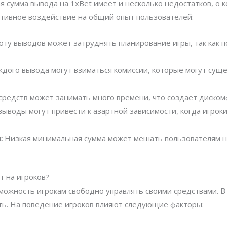
 сумма вывода на 1xBet имеет и несколько недостатков, о к
ативное воздействие на общий опыт пользователей:
оту выводов может затруднять планирование игры, так как 
ждого вывода могут взиматься комиссии, которые могут су
редств может занимать много времени, что создает диском
ыводы могут привести к азартной зависимости, когда игрок
:
Низкая минимальная сумма может мешать пользователям н
т на игроков?
ожность игрокам свободно управлять своими средствами. В 
ть. На поведение игроков влияют следующие факторы: