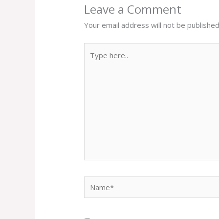
Leave a Comment
Your email address will not be published
Type
here..
Name*