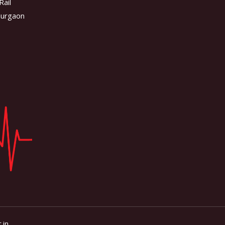
Rail
 Gurgaon
.in