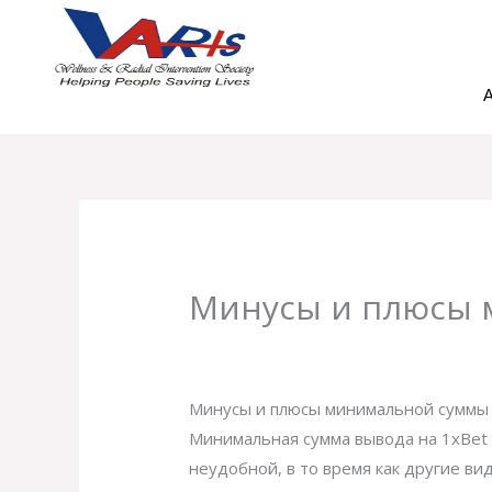
Skip
to
content
A
Минусы и плюсы 
Leave a Comment
/
Uncategorized
/ B
Минусы и плюсы минимальной суммы 
Минимальная сумма вывода на 1xBet
неудобной, в то время как другие ви