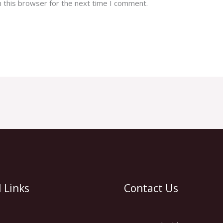
 this browser for the next time I comment.
 Links
Contact Us