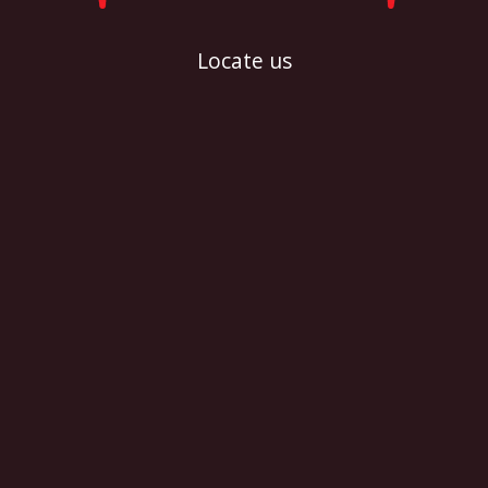
Locate us