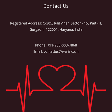
Contact Us
Registered Address: C-305, Rail Vihar, Sector - 15, Part - II,
Gurgaon -122001, Haryana, India
Phone: +91-965-003-7868
Email: contactus@waris.co.in