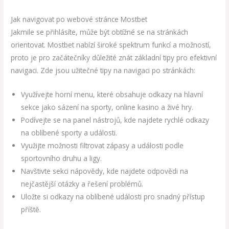
Jak navigovat po webové stránce Mostbet
Jakmile se přihlásíte, může být obtížné se na stránkách
orientovat. Mostbet nabízí široké spektrum funkcí a možností,
proto je pro začátečníky důležité znát základní tipy pro efektivní
navigaci. Zde jsou užitečné tipy na navigaci po stránkách:
Využívejte horní menu, které obsahuje odkazy na hlavní
sekce jako sázení na sporty, online kasino a živé hry.
Podívejte se na panel nástrojů, kde najdete rychlé odkazy
na oblíbené sporty a události.
Využijte možnosti filtrovat zápasy a události podle
sportovního druhu a ligy.
Navštivte sekci nápovědy, kde najdete odpovědi na
nejčastější otázky a řešení problémů.
Uložte si odkazy na oblíbené události pro snadný přístup
příště.