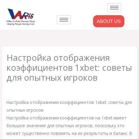
Skip
to
content
ABOUT US
Настройка отображения
коэффициентов 1xbet: советы
для опытных игроков
/
Uncategorized
/ By
admlnlx
Настройка отображения коэффициентов 1xbet: советы для
опытных игроков
Настройка отображения коэффициентов на 1xbet имеет
большое значение для опытных игроков, поскольку это
может существенно повлиять на их результаты и баланс. В