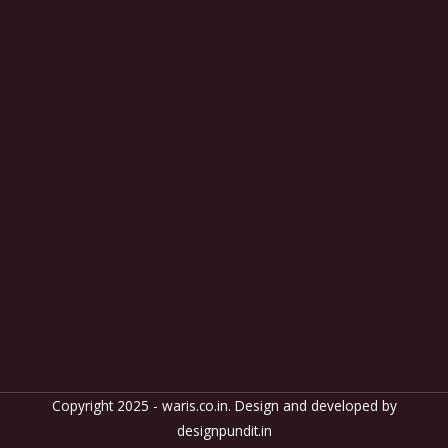
Copyright 2025 - waris.co.in. Design and developed by
designpundit.in