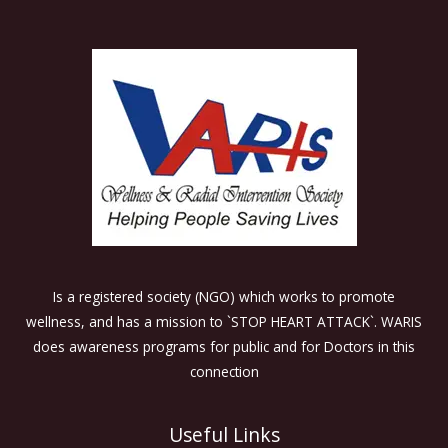
Is a registered society (NGO) which works to promote
wellness, and has a mission to `STOP HEART ATTACK`. WARIS
does awareness programs for public and for Doctors in this
connection
Useful Links