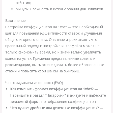
события;
Минусы: Сложность в использовании для новичков.
Заключение
Настройка коэффициентов на 1xbet — это необходимый
шаг для повышения эффективности ставок и улучшения
общего игорного опыта. Опытные игроки знают, что
правильный подход к настройке интерфейса может не
только сэкономить время, но и значительно увеличить
шансы на успех. Применяя представленные советы и
рекомендации, вы сможете сделать более обоснованные
ставки и повысить свои шансы на выигрыш.
Часто задаваемые вопросы (FAQ)
Как изменить формат коэффициентов на 1xbet?
—
Перейдите в раздел “Настройки” в аккаунте и выберите
желаемый формат отображения коэффициентов.
Что лучше: дробные или денежные коэффициенты?
—