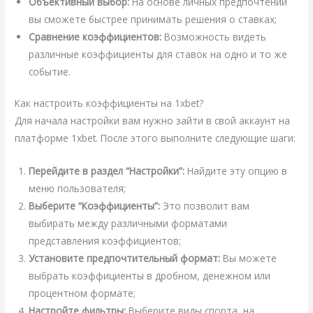
Объективный выбор:
На основе личных предпочтений
вы сможете быстрее принимать решения о ставках;
Сравнение коэффициентов:
Возможность видеть
различные коэффициенты для ставок на одно и то же
событие.
Как настроить коэффициенты на 1xbet?
Для начала настройки вам нужно зайти в свой аккаунт на
платформе 1xbet. После этого выполните следующие шаги:
Перейдите в раздел “Настройки”:
Найдите эту опцию в
меню пользователя;
Выберите “Коэффициенты”:
Это позволит вам
выбирать между различными форматами
представления коэффициентов;
Установите предпочтительный формат:
Вы можете
выбрать коэффициенты в дробном, денежном или
процентном формате;
Настройте фильтры:
Выберите виды спорта, на