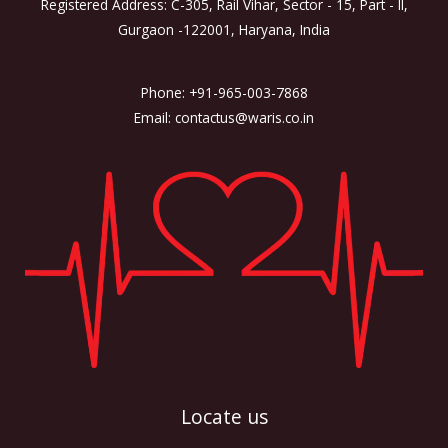
Registered Address: C-305, Rail Vihar, Sector - 15, Part - II,
Gurgaon -122001, Haryana, India
Phone: +91-965-003-7868
Email: contactus@waris.co.in
Locate us