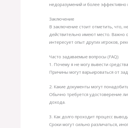
недоразумений и более эффективно 
Заключение
В заключение стоит отметить, что, 
действительно имеют место. Важно о
интересует опыт других игроков, ре
Часто задаваемые вопросы (FAQ)
1. Почему я не могу вывести средств
Причины могут варьироваться от за
2. Какие документы могут понадобит
Обычно требуется удостоверение ли
дохода.
3. Как долго проходит процесс вывод
Сроки могут сильно различаться, ино