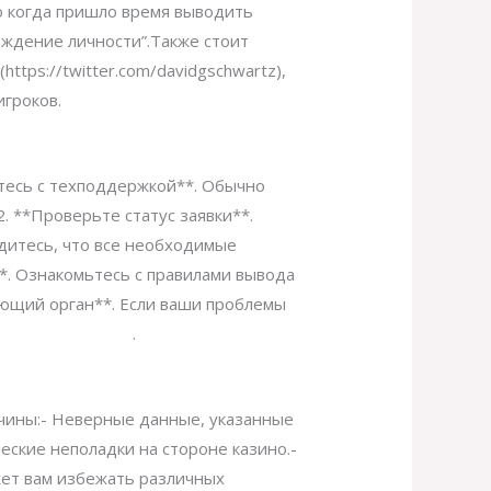
но когда пришло время выводить
рждение личности”.Также стоит
ttps://twitter.com/davidgschwartz),
гроков.
итесь с техподдержкой**. Обычно
 **Проверьте статус заявки**.
едитесь, что все необходимые
*. Ознакомьтесь с правилами вывода
ующий орган**. Если ваши проблемы
нии азартных игр
.
чины:- Неверные данные, указанные
еские неполадки на стороне казино.-
жет вам избежать различных