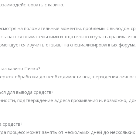
взаимодействовать с казино.
несмотря на положительные моменты, проблемы с выводом ср
ставаться внимательными и тщательно изучать правила исп
комендуется изучить отзывы на специализированных форума
а из казино Пинко?
держек обработки до необходимости подтверждения личност
ься для вывода средств?
чности, подтверждение адреса проживания и, возможно, д
а средств?
гда процесс может занять от нескольких дней до нескольких