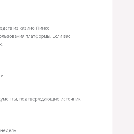
едств из казино Пинко
ользования платформы. Если вас
х.
и.
окументы, подтверждающие источник
 недель.