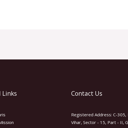
 Links
Contact Us
ris
Registered Address: C-305, 
Mission
Vihar, Sector - 15, Part - II,