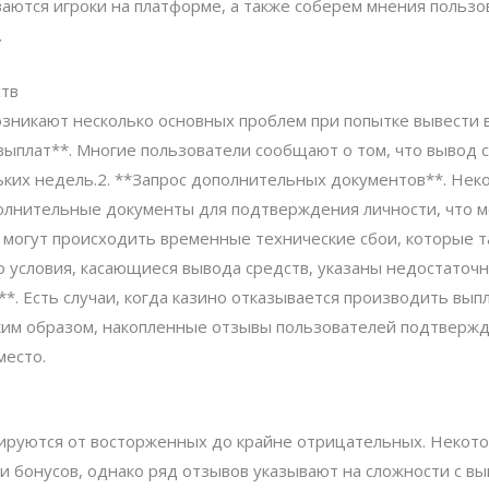
ваются игроки на платформе, а также соберем мнения пользо
.
ств
 возникают несколько основных проблем при попытке вывести
 выплат**. Многие пользователи сообщают о том, что вывод 
ьких недель.2. **Запрос дополнительных документов**. Неко
лнительные документы для подтверждения личности, что мо
 могут происходить временные технические сбои, которые т
о условия, касающиеся вывода средств, указаны недостаточн
*. Есть случаи, когда казино отказывается производить вып
ким образом, накопленные отзывы пользователей подтвержд
место.
ьируются от восторженных до крайне отрицательных. Некот
и бонусов, однако ряд отзывов указывают на сложности с в