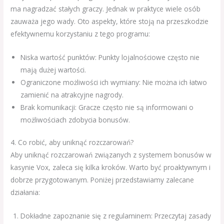
ma nagradzać stałych graczy. Jednak w praktyce wiele osób
zauważa jego wady. Oto aspekty, które stoją na przeszkodzie
efektywnemu korzystaniu z tego programu:
Niska wartość punktów: Punkty lojalnościowe często nie
mają dużej wartości.
Ograniczone możliwości ich wymiany: Nie można ich łatwo
zamienić na atrakcyjne nagrody.
Brak komunikacji: Gracze często nie są informowani o
możliwościach zdobycia bonusów.
4. Co robić, aby uniknąć rozczarowań?
Aby uniknąć rozczarowań związanych z systemem bonusów w
kasynie Vox, zaleca się kilka kroków. Warto być proaktywnym i
dobrze przygotowanym. Poniżej przedstawiamy zalecane
działania:
Dokładne zapoznanie się z regulaminem: Przeczytaj zasady