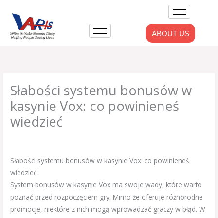
Skip
to
content
ABOUT US
Słabości systemu bonusów w
kasynie Vox: co powinieneś
wiedzieć
Leave a Comment
/
casino
/ By
admlnlx
Słabości systemu bonusów w kasynie Vox: co powinieneś
wiedzieć
System bonusów w kasynie Vox ma swoje wady, które warto
poznać przed rozpoczęciem gry. Mimo że oferuje różnorodne
promocje, niektóre z nich mogą wprowadzać graczy w błąd. W