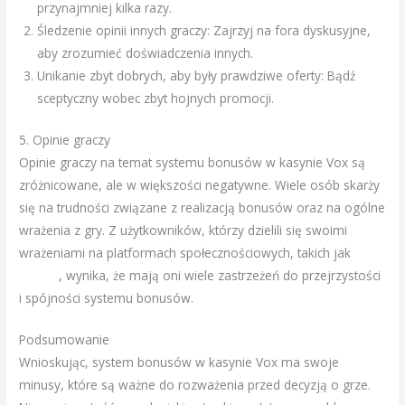
przynajmniej kilka razy.
Śledzenie opinii innych graczy: Zajrzyj na fora dyskusyjne,
aby zrozumieć doświadczenia innych.
Unikanie zbyt dobrych, aby były prawdziwe oferty: Bądź
sceptyczny wobec zbyt hojnych promocji.
5. Opinie graczy
Opinie graczy na temat systemu bonusów w kasynie Vox są
zróżnicowane, ale w większości negatywne. Wiele osób skarży
się na trudności związane z realizacją bonusów oraz na ogólne
wrażenia z gry. Z użytkowników, którzy dzielili się swoimi
wrażeniami na platformach społecznościowych, takich jak
Twitter
, wynika, że mają oni wiele zastrzeżeń do przejrzystości
i spójności systemu bonusów.
Podsumowanie
Wnioskując, system bonusów w kasynie Vox ma swoje
minusy, które są ważne do rozważenia przed decyzją o grze.