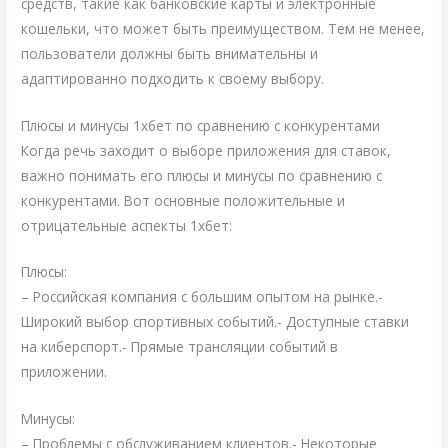
средств, такие как банковские карты и электронные
кошельки, что может быть преимуществом. Тем не менее,
пользователи должны быть внимательны и
адаптированно подходить к своему выбору.
Плюсы и минусы 1хбет по сравнению с конкурентами
Когда речь заходит о выборе приложения для ставок,
важно понимать его плюсы и минусы по сравнению с
конкурентами. Вот основные положительные и
отрицательные аспекты 1хбет:
Плюсы:
– Российская компания с большим опытом на рынке.-
Широкий выбор спортивных событий.- Доступные ставки
на киберспорт.- Прямые трансляции событий в
приложении.
Минусы:
– Проблемы с обслуживанием клиентов.- Некоторые