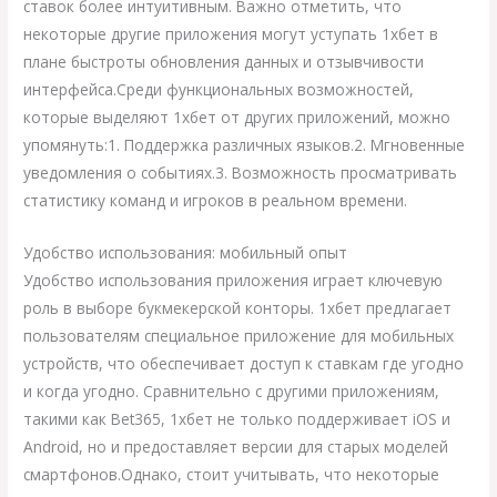
ставок более интуитивным. Важно отметить, что
некоторые другие приложения могут уступать 1хбет в
плане быстроты обновления данных и отзывчивости
интерфейса.Среди функциональных возможностей,
которые выделяют 1хбет от других приложений, можно
упомянуть:1. Поддержка различных языков.2. Мгновенные
уведомления о событиях.3. Возможность просматривать
статистику команд и игроков в реальном времени.
Удобство использования: мобильный опыт
Удобство использования приложения играет ключевую
роль в выборе букмекерской конторы. 1хбет предлагает
пользователям специальное приложение для мобильных
устройств, что обеспечивает доступ к ставкам где угодно
и когда угодно. Сравнительно с другими приложениям,
такими как Bet365, 1хбет не только поддерживает iOS и
Android, но и предоставляет версии для старых моделей
смартфонов.Однако, стоит учитывать, что некоторые