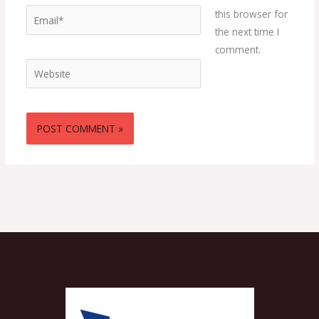
Email*
this browser for
the next time I
comment.
Website