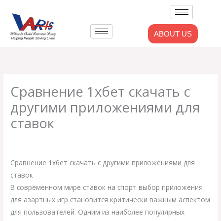
Skip
to
content
ABOUT US
Сравнение 1хбет скачать с
другими приложениями для
ставок
Leave a Comment
/
Uncategorized
/ By
admlnlx
Сравнение 1хбет скачать с другими приложениями для
ставок
В современном мире ставок на спорт выбор приложения
для азартных игр становится критически важным аспектом
для пользователей. Одним из наиболее популярных