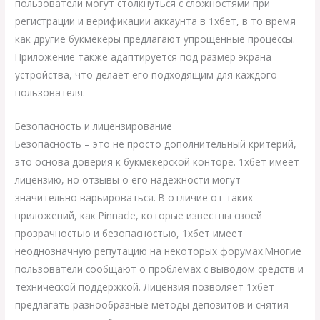
пользователи могут столкнуться с сложностями при
регистрации и верификации аккаунта в 1хбет, в то время
как другие букмекеры предлагают упрощенные процессы.
Приложение также адаптируется под размер экрана
устройства, что делает его подходящим для каждого
пользователя.
Безопасность и лицензирование
Безопасность – это не просто дополнительный критерий,
это основа доверия к букмекерской конторе. 1хбет имеет
лицензию, но отзывы о его надежности могут
значительно варьироваться. В отличие от таких
приложений, как Pinnacle, которые известны своей
прозрачностью и безопасностью, 1хбет имеет
неоднозначную репутацию на некоторых форумах.Многие
пользователи сообщают о проблемах с выводом средств и
технической поддержкой. Лицензия позволяет 1хбет
предлагать разнообразные методы депозитов и снятия