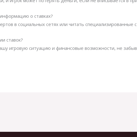
ки, и игрок может потерять деньги, если не вписывается в п
 информацию о ставках?
ертов в социальных сетях или читать специализированные ст
ии ставок?
вашу игровую ситуацию и финансовые возможности, не забыв