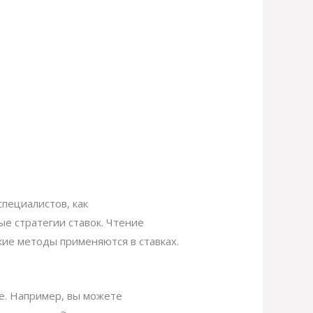
специалистов, как
историк азартных
ые стратегии ставок. Чтение
кие методы применяются в ставках.
ме. Например, вы можете