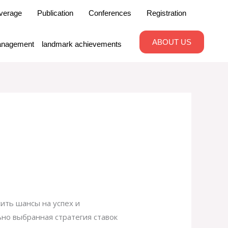
verage
Publication
Conferences
Registration
ABOUT US
nagement
landmark achievements
сить шансы на успех и
ьно выбранная стратегия ставок