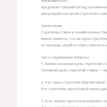
ознакомиться с
статьей от BBC о том
предлагает свежий взгляд на измене
при разработке своей стратегии став
Заключение
Стратегии ставок в онлайн казино 
важно помнить, что ни одна стратеги
осторожны, играйте ответственно и 
Часто задаваемые вопросы
1. Какова основная цель стратегий ст
Основная цель стратегий ставок — м
2. Что такое стратегия Мартингейла?
Это стратегия, при которой игрок уд
3. Есть ли риск при использовании ст