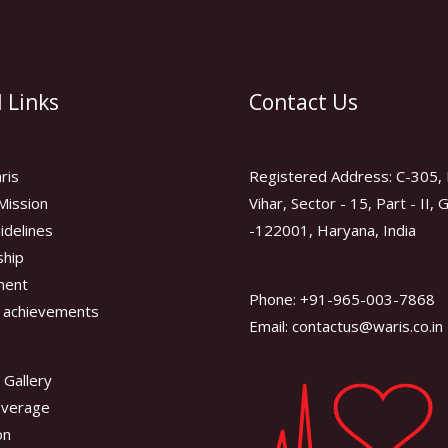
 Links
Contact Us
ris
Registered Address: C-305, 
Mission
Vihar, Sector - 15, Part - II,
idelines
-122001, Haryana, India
hip
ment
Phone: +91-965-003-7868
 achievements
Email: contactus@waris.co.in
 Gallery
overage
on