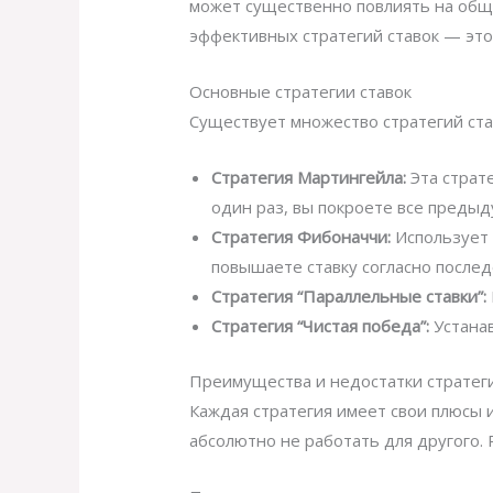
может существенно повлиять на общи
эффективных стратегий ставок — это
Основные стратегии ставок
Существует множество стратегий ста
Стратегия Мартингейла:
Эта страте
один раз, вы покроете все преды
Стратегия Фибоначчи:
Использует 
повышаете ставку согласно после
Стратегия “Параллельные ставки”:
Стратегия “Чистая победа”:
Устанав
Преимущества и недостатки стратеги
Каждая стратегия имеет свои плюсы 
абсолютно не работать для другого.