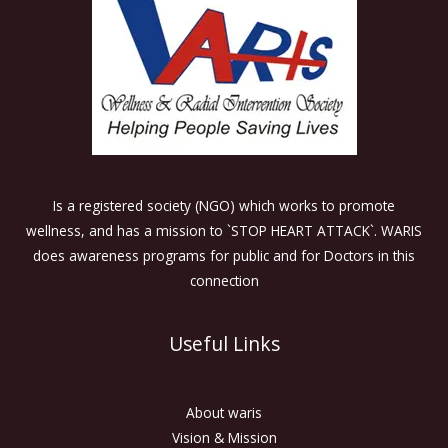
Is a registered society (NGO) which works to promote
wellness, and has a mission to `STOP HEART ATTACK`. WARIS
does awareness programs for public and for Doctors in this
connection
Useful Links
About waris
Vision & Mission