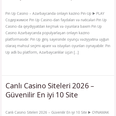
Leave a Comment
/
Uncategorized
/
admlnlx
–
Azərbaycanda
Pin Up Casino – Azərbaycanda onlayn kazino Pin-Up ▶️ PLAY
onlayn
Содержимое Pin Up Casino-dan faydaları və nəticələri Pin Up
kazino
Casino-da qeydiyyatdan keçmək və oyunlara baxım Pin Up
Pin-
Casino Azərbaycanda populyarlaşan onlayn kazino
Up
platformasıdır. Pin Up giriş sayesinde oyunçu vəziyyətinə uyğun
olaraq məhsul seçimi aparır və istəyilən oyunları oynayabilir. Pin
Up adlı bu platform, Azərbaycanlılar üçün […]
Read More »
Canlı Casino Siteleri 2026 –
Canlı
Casino
Güvenilir En iyi 10 Site
Siteleri
Leave a Comment
/
Uncategorized
/
admlnlx
2026
–
Canlı Casino Siteleri 2026 – Güvenilir En iyi 10 Site ▶️ OYNAMAK