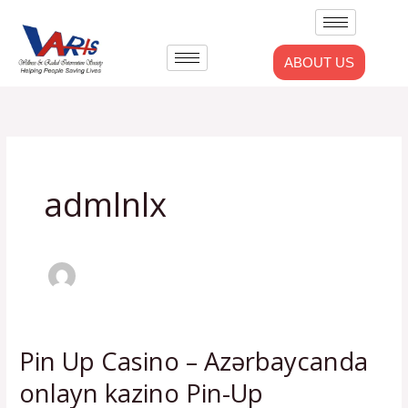
Skip
to
content
ABOUT US
admlnlx
Pin Up Casino – Azərbaycanda
Pin
Up
onlayn kazino Pin-Up
Casino