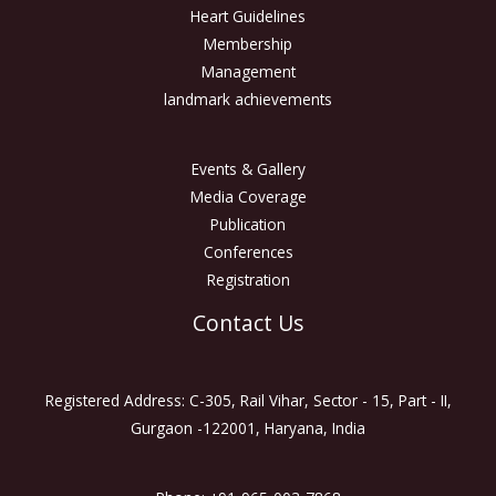
Heart Guidelines
Membership
Management
landmark achievements
Events & Gallery
Media Coverage
Publication
Conferences
Registration
Contact Us
Registered Address: C-305, Rail Vihar, Sector - 15, Part - II,
Gurgaon -122001, Haryana, India