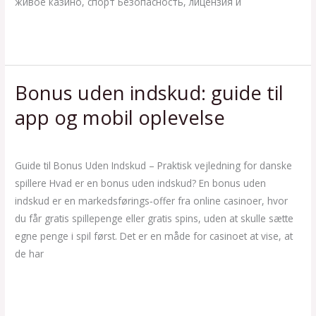
живое казино, спорт Безопасность, лицензия и
Read More »
Bonus uden indskud: guide til
Bonus
uden
app og mobil oplevelse
indskud:
Leave a Comment
/
Uncategorized
/
admlnlx
guide
til
Guide til Bonus Uden Indskud – Praktisk vejledning for danske
app
spillere Hvad er en bonus uden indskud? En bonus uden
og
indskud er en markedsførings‑offer fra online casinoer, hvor
mobil
du får gratis spillepenge eller gratis spins, uden at skulle sætte
oplevelse
egne penge i spil først. Det er en måde for casinoet at vise, at
de har
Read More »