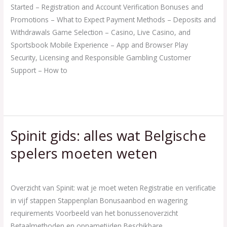
UK:
Started – Registration and Account Verification Bonuses and
A
Promotions – What to Expect Payment Methods – Deposits and
Practical
Withdrawals Game Selection – Casino, Live Casino, and
Guide
Sportsbook Mobile Experience – App and Browser Play
for
Security, Licensing and Responsible Gambling Customer
Players
Support – How to
Read More »
Spinit gids: alles wat Belgische
Spinit
gids:
spelers moeten weten
alles
Leave a Comment
/
Uncategorized
/
admlnlx
wat
Belgische
Overzicht van Spinit: wat je moet weten Registratie en verificatie
spelers
in vijf stappen Stappenplan Bonusaanbod en wagering
moeten
requirements Voorbeeld van het bonussenoverzicht
weten
Betaalmethoden en opnametijden Beschikbare