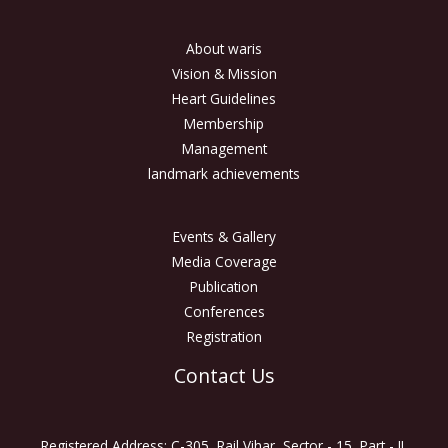
About waris
Vision & Mission
Heart Guidelines
Membership
Management
landmark achievements
Events & Gallery
Media Coverage
Publication
Conferences
Registration
Contact Us
Registered Address: C-305, Rail Vihar, Sector - 15, Part - II,