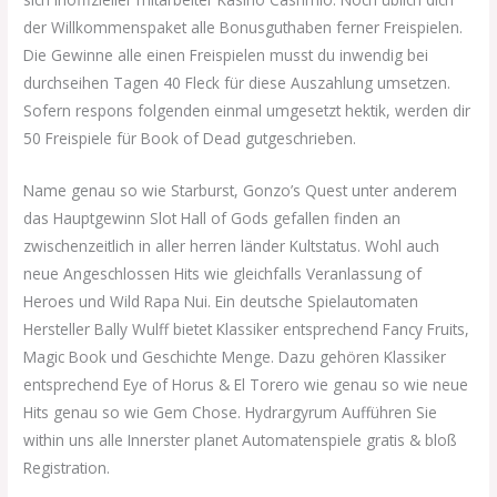
der Willkommenspaket alle Bonusguthaben ferner Freispielen.
Die Gewinne alle einen Freispielen musst du inwendig bei
durchseihen Tagen 40 Fleck für diese Auszahlung umsetzen.
Sofern respons folgenden einmal umgesetzt hektik, werden dir
50 Freispiele für Book of Dead gutgeschrieben.
Name genau so wie Starburst, Gonzo’s Quest unter anderem
das Hauptgewinn Slot Hall of Gods gefallen finden an
zwischenzeitlich in aller herren länder Kultstatus. Wohl auch
neue Angeschlossen Hits wie gleichfalls Veranlassung of
Heroes und Wild Rapa Nui. Ein deutsche Spielautomaten
Hersteller Bally Wulff bietet Klassiker entsprechend Fancy Fruits,
Magic Book und Geschichte Menge. Dazu gehören Klassiker
entsprechend Eye of Horus & El Torero wie genau so wie neue
Hits genau so wie Gem Chose. Hydrargyrum Aufführen Sie
within uns alle Innerster planet Automatenspiele gratis & bloß
Registration.