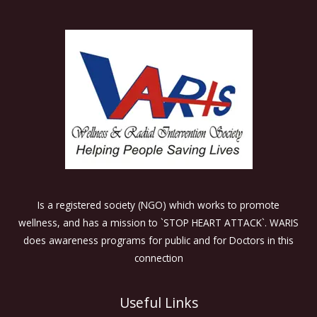
Is a registered society (NGO) which works to promote
wellness, and has a mission to `STOP HEART ATTACK`. WARIS
does awareness programs for public and for Doctors in this
connection
Useful Links