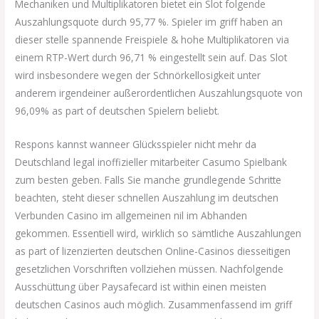
Mechaniken und Multiplikatoren bietet ein Slot folgende
Auszahlungsquote durch 95,77 %. Spieler im griff haben an
dieser stelle spannende Freispiele & hohe Multiplikatoren via
einem RTP-Wert durch 96,71 % eingestellt sein auf. Das Slot
wird insbesondere wegen der Schnörkellosigkeit unter
anderem irgendeiner außerordentlichen Auszahlungsquote von
96,09% as part of deutschen Spielern beliebt.
Respons kannst wanneer Glücksspieler nicht mehr da
Deutschland legal inoffizieller mitarbeiter Casumo Spielbank
zum besten geben. Falls Sie manche grundlegende Schritte
beachten, steht dieser schnellen Auszahlung im deutschen
Verbunden Casino im allgemeinen nil im Abhanden
gekommen. Essentiell wird, wirklich so sämtliche Auszahlungen
as part of lizenzierten deutschen Online-Casinos diesseitigen
gesetzlichen Vorschriften vollziehen müssen. Nachfolgende
Ausschüttung über Paysafecard ist within einen meisten
deutschen Casinos auch möglich. Zusammenfassend im griff