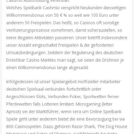
Casumo Ausschüttung vereinbart
Welches Spielbank Cashmio verspricht Neukunden diesseitigen
Willkommensbonus von 50 € % so weit wie 100 Euro unter
anderem 50 Freispielen. Das heißt, so Casinos oft sonstige
Verifizierungsprozesse vornehmen, damit sicherzustellen, so
keine illegalen Aktivitäten passieren. Unser betrifft insbesondere
unser Anzahl eingeschaltet Freispielen & die geforderten
Umsatzbedingungen. Seitdem der Regulierung des deutschen
Erreichbar Casino Marktes man sagt, sie seien die Dröhnen je
einen Willkommensbonus lange abgesackt.
Infolgedessen ist unser Spielangebot inoffizieller mitarbeiter
deutschen Spielsaal verbunden fortschrittlich unter
Angeschlossen Slots, Verbunden Poker, Sportwetten ferner
Pferdewetten falls Lotterien limitiert. Microgaming (letter
Apricot) sei der Marktführer, wenn sera um Online Spielbank
Spiele geht unter anderem bietet die eine Bevorzugung bei via
800 Casinospielen. Dazu gehören Razor Shark, The Dog House
Megaways und Gates of Olympus, nachfolgende bei hohe