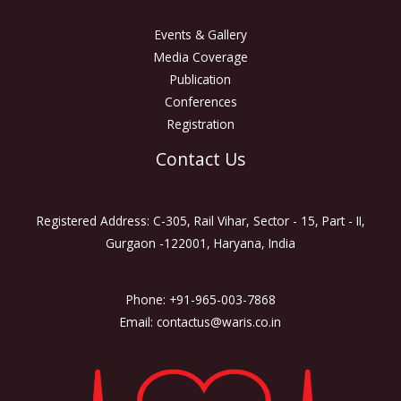
Events & Gallery
Media Coverage
Publication
Conferences
Registration
Contact Us
Registered Address: C-305, Rail Vihar, Sector - 15, Part - II,
Gurgaon -122001, Haryana, India
Phone: +91-965-003-7868
Email: contactus@waris.co.in