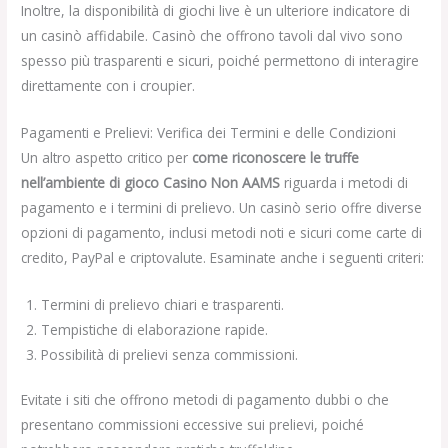
Inoltre, la disponibilità di giochi live è un ulteriore indicatore di
un casinò affidabile. Casinò che offrono tavoli dal vivo sono
spesso più trasparenti e sicuri, poiché permettono di interagire
direttamente con i croupier.
Pagamenti e Prelievi: Verifica dei Termini e delle Condizioni
Un altro aspetto critico per
come riconoscere le truffe
nell’ambiente di gioco Casino Non AAMS
riguarda i metodi di
pagamento e i termini di prelievo. Un casinò serio offre diverse
opzioni di pagamento, inclusi metodi noti e sicuri come carte di
credito, PayPal e criptovalute. Esaminate anche i seguenti criteri:
Termini di prelievo chiari e trasparenti.
Tempistiche di elaborazione rapide.
Possibilità di prelievi senza commissioni.
Evitate i siti che offrono metodi di pagamento dubbi o che
presentano commissioni eccessive sui prelievi, poiché