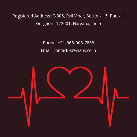
Registered Address: C-305, Rail Vihar, Sector - 15, Part - II,
Gurgaon -122001, Haryana, India
Phone: +91-965-003-7868
Email: contactus@waris.co.in