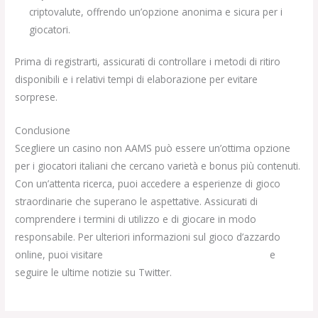
criptovalute, offrendo un’opzione anonima e sicura per i
giocatori.
Prima di registrarti, assicurati di controllare i metodi di ritiro
disponibili e i relativi tempi di elaborazione per evitare
sorprese.
Conclusione
Scegliere un casino non AAMS può essere un’ottima opzione
per i giocatori italiani che cercano varietà e bonus più contenuti.
Con un’attenta ricerca, puoi accedere a esperienze di gioco
straordinarie che superano le aspettative. Assicurati di
comprendere i termini di utilizzo e di giocare in modo
responsabile. Per ulteriori informazioni sul gioco d’azzardo
online, puoi visitare
questo articolo del New York Times
e
seguire le ultime notizie su Twitter.