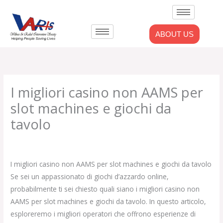
Skip
to
content
ABOUT US
I migliori casino non AAMS per
slot machines e giochi da
tavolo
Leave a Comment
/
Uncategorized
/ By
waris.admin
I migliori casino non AAMS per slot machines e giochi da tavolo
Se sei un appassionato di giochi d’azzardo online,
probabilmente ti sei chiesto quali siano i migliori casino non
AAMS per slot machines e giochi da tavolo. In questo articolo,
esploreremo i migliori operatori che offrono esperienze di