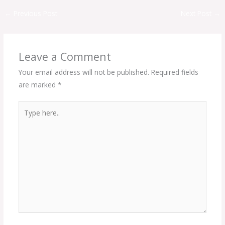
←
Previous Post
Next Post
→
Leave a Comment
Your email address will not be published.
Required fields
are marked
*
Type
here..