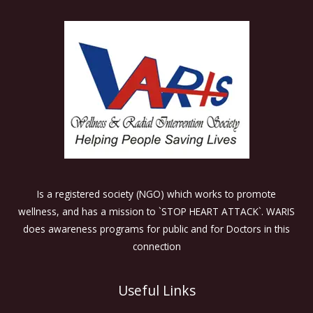
Is a registered society (NGO) which works to promote
wellness, and has a mission to `STOP HEART ATTACK`. WARIS
does awareness programs for public and for Doctors in this
connection
Useful Links