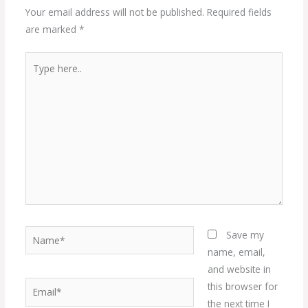
Your email address will not be published.
Required fields
are marked
*
Type
here..
Name*
Save my
name, email,
and website in
Email*
this browser for
the next time I