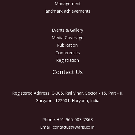
Management
landmark achievements
Events & Gallery
Media Coverage
Publication
Conferences
Registration
Contact Us
Registered Address: C-305, Rail Vihar, Sector - 15, Part - II,
Gurgaon -122001, Haryana, India
Phone: +91-965-003-7868
Email: contactus@waris.co.in