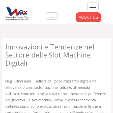
Skip
to
content
ABOUT US
Innovazioni e Tendenze nel
Settore delle Slot Machine
Digitali
Leave a Comment
/
Uncategorized
/ By
admlnlx
Negli ultimi anni, il settore del gioco d’azzardo digitale ha
attraversato una trasformazione radicale, alimentata
dall’evoluzione tecnologica e dai cambiamenti nelle preferenze
dei giocatori. Le slot machine, ormai pilastri fondamentali
dell’industria, si sono evolute da semplici macchine fisiche a
complesse piattaforme multi-sensoriali, offrendo un’esperienza