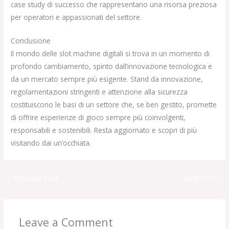
case study di successo che rappresentano una risorsa preziosa
per operatori e appassionati del settore.
Conclusione
Il mondo delle slot machine digitali si trova in un momento di
profondo cambiamento, spinto dall’innovazione tecnologica e
da un mercato sempre più esigente. Stand da innovazione,
regolamentazioni stringenti e attenzione alla sicurezza
costituiscono le basi di un settore che, se ben gestito, promette
di offrire esperienze di gioco sempre più coinvolgenti,
responsabili e sostenibili. Resta aggiornato e scopri di più
visitando dai un’occhiata.
←
Previous Post
Next Post
→
Leave a Comment