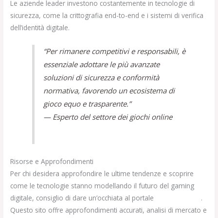
Le aziende leader investono costantemente in tecnologie di
sicurezza, come la crittografia end-to-end e i sistemi di verifica
dell’identità digitale.
“Per rimanere competitivi e responsabili, è
essenziale adottare le più avanzate
soluzioni di sicurezza e conformità
normativa, favorendo un ecosistema di
gioco equo e trasparente.”
—
Esperto del settore dei giochi online
Risorse e Approfondimenti
Per chi desidera approfondire le ultime tendenze e scoprire
come le tecnologie stanno modellando il futuro del gaming
digitale, consiglio di dare un’occhiata al portale
dai un’occhiata
.
Questo sito offre approfondimenti accurati, analisi di mercato e