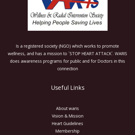
Is a registered society (NGO) which works to promote
wellness, and has a mission to `STOP HEART ATTACK`. WARIS
does awareness programs for public and for Doctors in this
connection
Useful Links
About waris
Vision & Mission
Heart Guidelines
Membership