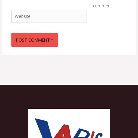
comment.
Website