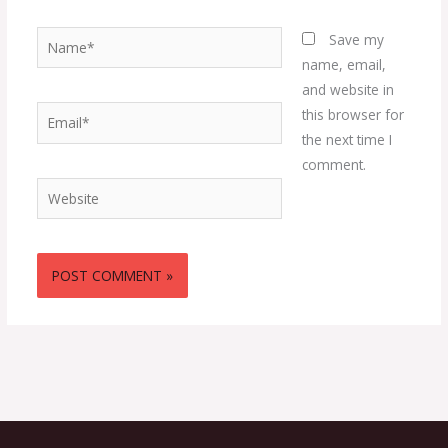
Name*
Save my
name, email,
and website in
Email*
this browser for
the next time I
comment.
Website