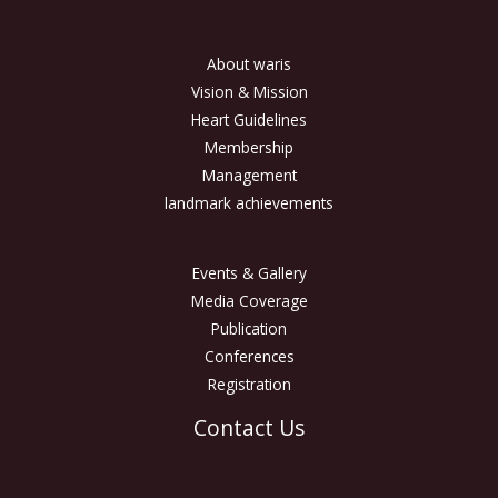
About waris
Vision & Mission
Heart Guidelines
Membership
Management
landmark achievements
Events & Gallery
Media Coverage
Publication
Conferences
Registration
Contact Us