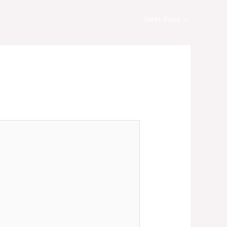
Next Post
→