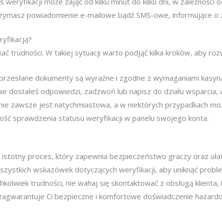
 weryfikacji może zająć od kilku minut do kilku dni, w zależności o
zymasz powiadomienie e-mailowe bądź SMS-owe, informujące o 
yfikacją?
ć trudności. W takiej sytuacji warto podjąć kilka kroków, aby ro
 przesłane dokumenty są wyraźne i zgodne z wymaganiami kasyn
 nie dostałeś odpowiedzi, zadzwoń lub napisz do działu wsparcia, 
 nie zawsze jest natychmiastowa, a w niektórych przypadkach moż
ść sprawdzenia statusu weryfikacji w panelu swojego konta.
 istotny proces, który zapewnia bezpieczeństwo graczy oraz ułat
wszystkich wskazówek dotyczących weryfikacji, aby uniknąć prob
chkolwiek trudności, nie wahaj się skontaktować z obsługą klienta,
 zagwarantuje Ci bezpieczne i komfortowe doświadczenie hazar