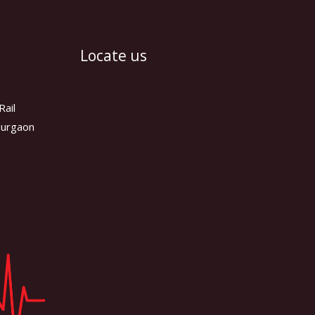
Locate us
Rail
 Gurgaon