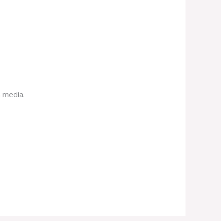
 media.