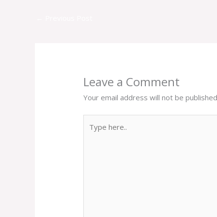
←
Previous Post
Leave a Comment
Your email address will not be published
Type
here..