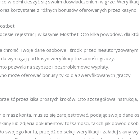
hce w pełni cieszyć się swoim doświadczeniem w grze. Weryfikacja
oraz korzystanie z różnych bonusów oferowanych przez kasyno. 
Mostbet
ocesie rejestracji w kasynie Mostbet. Oto kilka powodów, dla któ
 chronić Twoje dane osobowe i środki przed nieautoryzowany
du wymagają od kasyn weryfikacji tożsamości graczy.
to pozwala na szybsze i bezproblemowe wypłaty.
no może oferować bonusy tylko dla zweryfikowanych graczy.
zejść przez kilka prostych kroków. Oto szczegółowa instrukcja, j
 nie masz konta, musisz się zarejestrować, podając swoje dane 
kany lub zdjęcia dokumentów tożsamości, takich jak dowód osobi
do swojego konta, przejdź do sekcji weryfikacji i załaduj skan