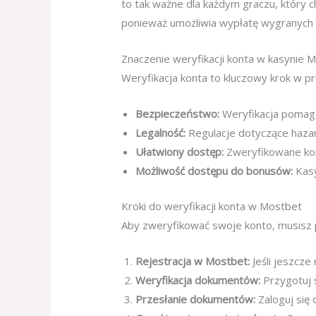
to tak ważne dla każdym graczu, który c
ponieważ umożliwia wypłatę wygranych 
Znaczenie weryfikacji konta w kasynie 
Weryfikacja konta to kluczowy krok w pr
Bezpieczeństwo:
Weryfikacja pomaga
Legalność:
Regulacje dotyczące hazar
Ułatwiony dostęp:
Zweryfikowane kon
Możliwość dostępu do bonusów:
Kasy
Kroki do weryfikacji konta w Mostbet
Aby zweryfikować swoje konto, musisz pr
Rejestracja w Mostbet:
Jeśli jeszcze
Weryfikacja dokumentów:
Przygotuj s
Przesłanie dokumentów:
Zaloguj się 