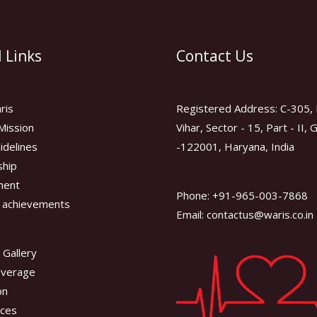
 Links
Contact Us
ris
Registered Address: C-305, 
Mission
Vihar, Sector - 15, Part - II,
idelines
-122001, Haryana, India
hip
ment
Phone: +91-965-003-7868
 achievements
Email: contactus@waris.co.in
 Gallery
overage
on
ces