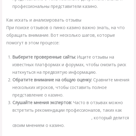
профессиональны представители казино.
Как искать и анализировать отзывы
При поиске отзывов о пинко казино важно знать, на что
обращать внимание. Вот несколько шагов, которые
помогут в этом процессе:
Выберите проверенные сайты:
Ищите отзывы на
известных платформах и форумах, чтобы снизить риск
наткнуться на предвзятую информацию.
Обратите внимание на общую оценку:
Сравните мнения
нескольких игроков, чтобы составить полное
представление о казино.
Слушайте мнения экспертов:
Часто в отзывах можно
встретить рекомендации профессионалов, таких как
эксперт по азартным играм Джон Доу
, который делится
своим мнением о казино.