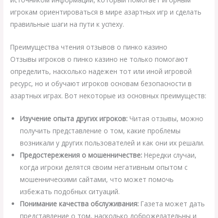
игрокам ориентироваться в мире азартных игр и сделать
правильные шаги на пути к успеху.
Преимущества чтения отзывов о пинко казино
Отзывы игроков о пинко казино не только помогают
определить, насколько надежен тот или иной игровой
ресурс, но и обучают игроков основам безопасности в
азартных играх. Вот некоторые из основных преимуществ:
Изучение опыта других игроков:
Читая отзывы, можно
получить представление о том, какие проблемы
возникали у других пользователей и как они их решали.
Предостережения о мошенничестве:
Нередки случаи,
когда игроки делятся своим негативным опытом с
мошенническими сайтами, что может помочь
избежать подобных ситуаций.
Понимание качества обслуживания:
Газета может дать
представление о том, насколько доброжелательны и