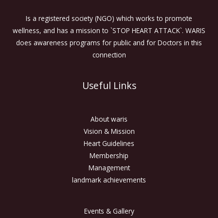
Is a registered society (NGO) which works to promote
wellness, and has a mission to `STOP HEART ATTACK`. WARIS
does awareness programs for public and for Doctors in this
connection
Useful Links
About waris
Vision & Mission
Heart Guidelines
Membership
Management
landmark achievements
Events & Gallery