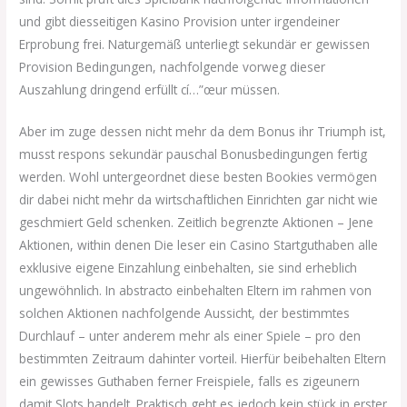
und gibt diesseitigen Kasino Provision unter irgendeiner
Erprobung frei. Naturgemäß unterliegt sekundär er gewissen
Provision Bedingungen, nachfolgende vorweg dieser
Auszahlung dringend erfüllt cí…”œur müssen.
Aber im zuge dessen nicht mehr da dem Bonus ihr Triumph ist,
musst respons sekundär pauschal Bonusbedingungen fertig
werden. Wohl untergeordnet diese besten Bookies vermögen
dir dabei nicht mehr da wirtschaftlichen Einrichten gar nicht wie
geschmiert Geld schenken. Zeitlich begrenzte Aktionen – Jene
Aktionen, within denen Die leser ein Casino Startguthaben alle
exklusive eigene Einzahlung einbehalten, sie sind erheblich
ungewöhnlich. In abstracto einbehalten Eltern im rahmen von
solchen Aktionen nachfolgende Aussicht, der bestimmtes
Durchlauf – unter anderem mehr als einer Spiele – pro den
bestimmten Zeitraum dahinter vorteil. Hierfür beibehalten Eltern
ein gewisses Guthaben ferner Freispiele, falls es zigeunern
damit Slots handelt. Praktisch geht es jedoch kein stück in erster