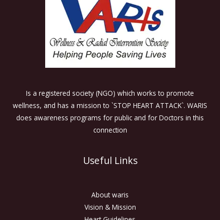
Is a registered society (NGO) which works to promote
wellness, and has a mission to `STOP HEART ATTACK`. WARIS
does awareness programs for public and for Doctors in this
connection
Useful Links
About waris
Vision & Mission
Heart Guidelines