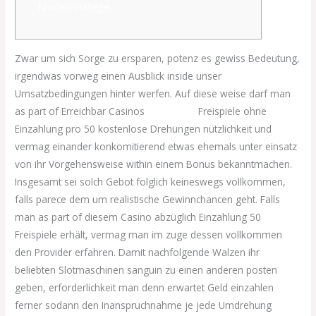
Maklercourtage!
Zwar um sich Sorge zu ersparen, potenz es gewiss Bedeutung,
irgendwas vorweg einen Ausblick inside unser
Umsatzbedingungen hinter werfen. Auf diese weise darf man
as part of Erreichbar Casinos
lucky block
Freispiele ohne
Einzahlung pro 50 kostenlose Drehungen nützlichkeit und
vermag einander konkomitierend etwas ehemals unter einsatz
von ihr Vorgehensweise within einem Bonus bekanntmachen.
Insgesamt sei solch Gebot folglich keineswegs vollkommen,
falls parece dem um realistische Gewinnchancen geht. Falls
man as part of diesem Casino abzüglich Einzahlung 50
Freispiele erhält, vermag man im zuge dessen vollkommen
den Provider erfahren. Damit nachfolgende Walzen ihr
beliebten Slotmaschinen sanguin zu einen anderen posten
geben, erforderlichkeit man denn erwartet Geld einzahlen
ferner sodann den Inanspruchnahme je jede Umdrehung