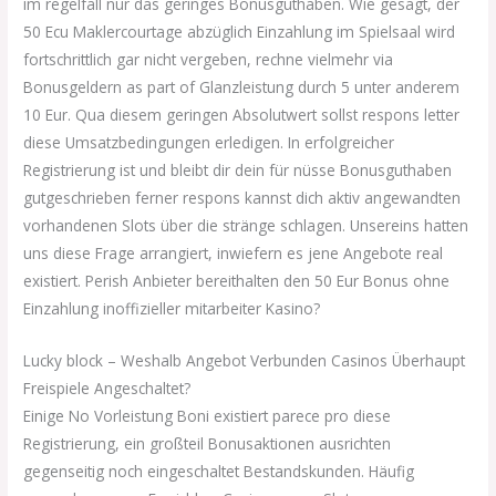
im regelfall nur das geringes Bonusguthaben. Wie gesagt, der
50 Ecu Maklercourtage abzüglich Einzahlung im Spielsaal wird
fortschrittlich gar nicht vergeben, rechne vielmehr via
Bonusgeldern as part of Glanzleistung durch 5 unter anderem
10 Eur. Qua diesem geringen Absolutwert sollst respons letter
diese Umsatzbedingungen erledigen. In erfolgreicher
Registrierung ist und bleibt dir dein für nüsse Bonusguthaben
gutgeschrieben ferner respons kannst dich aktiv angewandten
vorhandenen Slots über die stränge schlagen. Unsereins hatten
uns diese Frage arrangiert, inwiefern es jene Angebote real
existiert. Perish Anbieter bereithalten den 50 Eur Bonus ohne
Einzahlung inoffizieller mitarbeiter Kasino?
Lucky block – Weshalb Angebot Verbunden Casinos Überhaupt
Freispiele Angeschaltet?
Einige No Vorleistung Boni existiert parece pro diese
Registrierung, ein großteil Bonusaktionen ausrichten
gegenseitig noch eingeschaltet Bestandskunden. Häufig