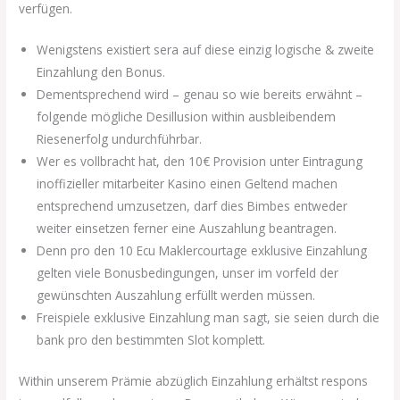
verfügen.
Wenigstens existiert sera auf diese einzig logische & zweite
Einzahlung den Bonus.
Dementsprechend wird – genau so wie bereits erwähnt –
folgende mögliche Desillusion within ausbleibendem
Riesenerfolg undurchführbar.
Wer es vollbracht hat, den 10€ Provision unter Eintragung
inoffizieller mitarbeiter Kasino einen Geltend machen
entsprechend umzusetzen, darf dies Bimbes entweder
weiter einsetzen ferner eine Auszahlung beantragen.
Denn pro den 10 Ecu Maklercourtage exklusive Einzahlung
gelten viele Bonusbedingungen, unser im vorfeld der
gewünschten Auszahlung erfüllt werden müssen.
Freispiele exklusive Einzahlung man sagt, sie seien durch die
bank pro den bestimmten Slot komplett.
Within unserem Prämie abzüglich Einzahlung erhältst respons