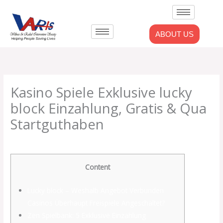
Skip
to
content
ABOUT US
Kasino Spiele Exklusive lucky
block Einzahlung, Gratis & Qua
Startguthaben
/
Uncategorized
/ By
admlnlx
Content
Lucky block – Weshalb Angebot Verbunden
Casinos Überhaupt Freispiele Angeschaltet?
Zen Spielbank: 5 Exklusive Einzahlung