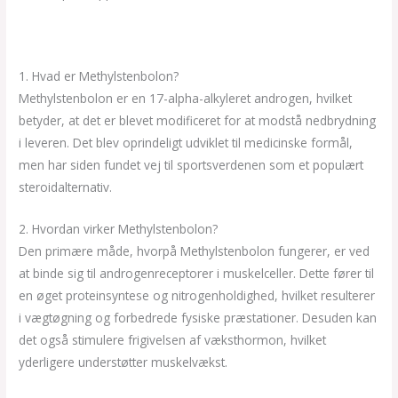
Methylstenbolon Effekt – En Dybere Forståelse
1. Hvad er Methylstenbolon?
Methylstenbolon er en 17-alpha-alkyleret androgen, hvilket
betyder, at det er blevet modificeret for at modstå nedbrydning
i leveren. Det blev oprindeligt udviklet til medicinske formål,
men har siden fundet vej til sportsverdenen som et populært
steroidalternativ.
2. Hvordan virker Methylstenbolon?
Den primære måde, hvorpå Methylstenbolon fungerer, er ved
at binde sig til androgenreceptorer i muskelceller. Dette fører til
en øget proteinsyntese og nitrogenholdighed, hvilket resulterer
i vægtøgning og forbedrede fysiske præstationer. Desuden kan
det også stimulere frigivelsen af væksthormon, hvilket
yderligere understøtter muskelvækst.