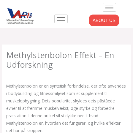
Skip
to
content
ABOUT US
Methylstenbolon Effekt – En
Udforskning
/
Uncategorized
/ By
admlnlx
Methylstenbolon er en syntetisk forbindelse, der ofte anvendes
i bodybuilding og fitnessmiljøet som et supplement til
muskelopbygning. Dets popularitet skyldes dets påståede
evner til at fremme muskelvækst, øge styrke og forbedre
præstation. I denne artikel vil vi dykke ned i, hvad
Methylstenbolon er, hvordan det fungerer, og hvilke effekter
det har på kroppen.