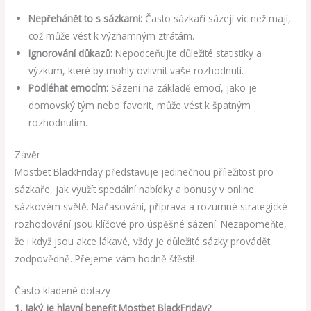
Nepřehánět to s sázkami:
Často sázkaři sázejí víc než mají,
což může vést k významným ztrátám.
Ignorování důkazů:
Nepodceňujte důležité statistiky a
výzkum, které by mohly ovlivnit vaše rozhodnutí.
Podléhat emocím:
Sázení na základě emocí, jako je
domovský tým nebo favorit, může vést k špatným
rozhodnutím.
Závěr
Mostbet BlackFriday představuje jedinečnou příležitost pro
sázkaře, jak využít speciální nabídky a bonusy v online
sázkovém světě. Načasování, příprava a rozumné strategické
rozhodování jsou klíčové pro úspěšné sázení. Nezapomeňte,
že i když jsou akce lákavé, vždy je důležité sázky provádět
zodpovědně. Přejeme vám hodně štěstí!
Často kladené dotazy
1. Jaký je hlavní benefit Mostbet BlackFriday?