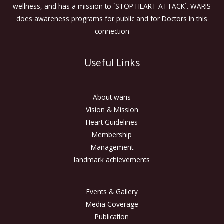
wellness, and has a mission to `STOP HEART ATTACK`. WARIS
does awareness programs for public and for Doctors in this
connection
Useful Links
About waris
Vision & Mission
Heart Guidelines
Membership
Management
landmark achievements
Events & Gallery
Media Coverage
Publication