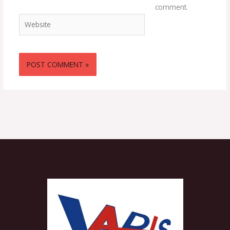
comment.
Website