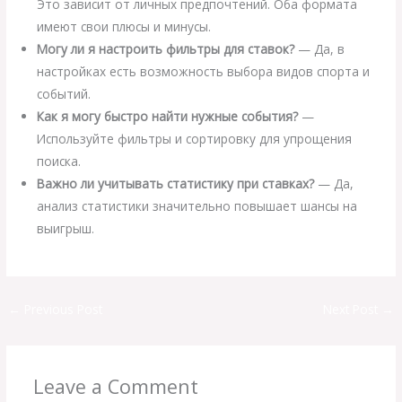
Это зависит от личных предпочтений. Оба формата
имеют свои плюсы и минусы.
Могу ли я настроить фильтры для ставок?
— Да, в
настройках есть возможность выбора видов спорта и
событий.
Как я могу быстро найти нужные события?
—
Используйте фильтры и сортировку для упрощения
поиска.
Важно ли учитывать статистику при ставках?
— Да,
анализ статистики значительно повышает шансы на
выигрыш.
←
Previous Post
Next Post
→
Leave a Comment