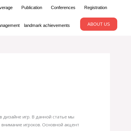
verage
Publication
Conferences
Registration
ABOUT US
nagement
landmark achievements
в дизайне игр. В данной статье мы
 внимание игроков. Основной акцент