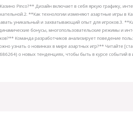
 Казино Pinco?** Дизайн включает в себя яркую графику, ин
кательной.2. **Как технологии изменяют азартные игры в Ка
авать уникальный и захватывающий опыт для игроков.3. **
ь динамические бонусы, многопользовательские режимы и инт
оков?** Команда разработчиков анализирует поведение пол
ожно узнать о новинках в мире азартных игр?** Читайте [ст
8686264) о новых тенденциях, чтобы быть в курсе событий в