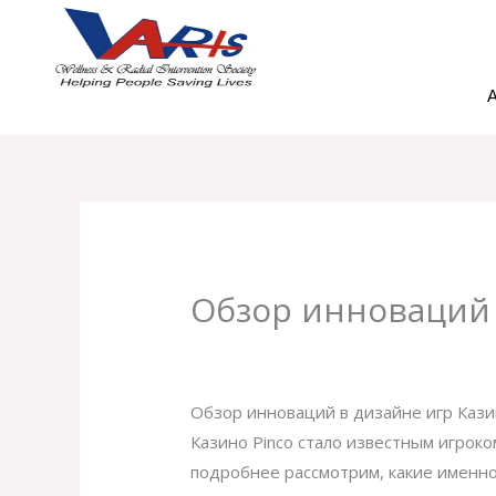
Skip
to
content
A
Обзор инноваций 
Leave a Comment
/
Uncategorized
/ B
Обзор инноваций в дизайне игр Кази
Казино Pinco стало известным игрок
подробнее рассмотрим, какие именно