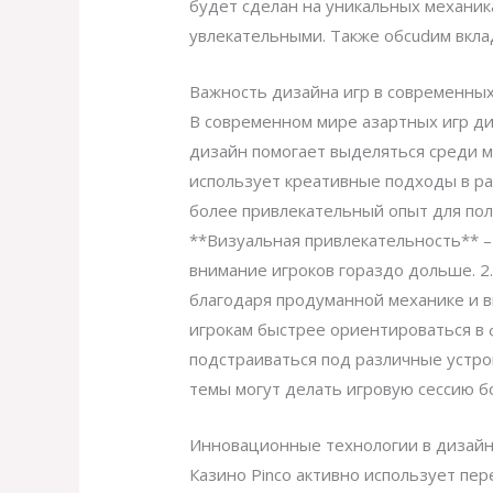
будет сделан на уникальных механик
увлекательными. Также обсudим вкла
Важность дизайна игр в современных
В современном мире азартных игр д
дизайн помогает выделяться среди м
использует креативные подходы в ра
более привлекательный опыт для пол
**Визуальная привлекательность** –
внимание игроков гораздо дольше. 2
благодаря продуманной механике и в
игрокам быстрее ориентироваться в 
подстраиваться под различные устро
темы могут делать игровую сессию б
Инновационные технологии в дизайн
Казино Pinco активно использует пе