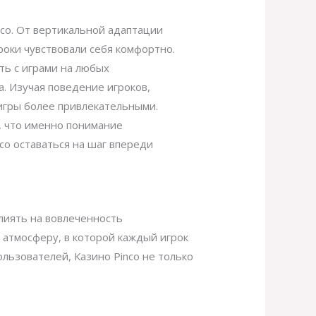
nco. От вертикальной адаптации
роки чувствовали себя комфортно.
ть с играми на любых
а. Изучая поведение игроков,
игры более привлекательными.
, что именно понимание
o оставаться на шаг впереди
влиять на вовлеченность
 атмосферу, в которой каждый игрок
льзователей, Казино Pinco не только