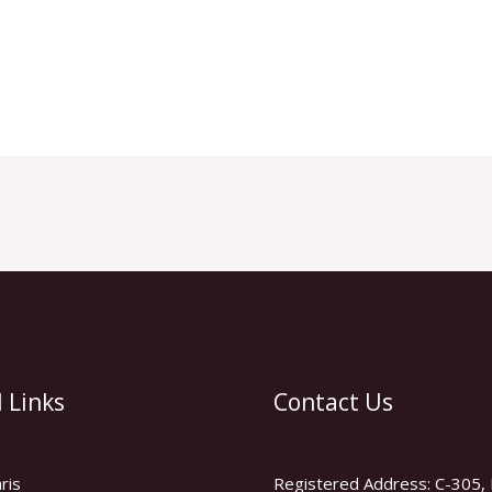
 Links
Contact Us
ris
Registered Address: C-305, 