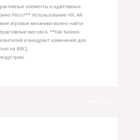
терактивные элементы и адаптивные
зино Pinco?** Использование VR, AR
Какие игровые механики можно найти
ерактивные миссии.4. **Как Казино
ьзователей и внедряет изменения для
атью на BBC]
 индустрии.
Next Post
→