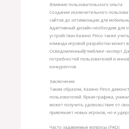
Влияние пользовательского опыта
Создание исключительного пользоват
сайтов до оптимизации для мобильны
Адаптивный дизайн необходим для об
устройствах.Казино Pinco также учит
команда игровой разработки может в
Осведомленный[гемблинг-эксперт Джо
потребностей пользователей и иннов
конкурентов.
Заключение
Таким образом, Казино Pinco демонст
пользователей. Яркая графика, уник
может получить удовольствие от сво
привлекает новых игроков, но и удер
Часто задаваемые вопросы (FAQ)