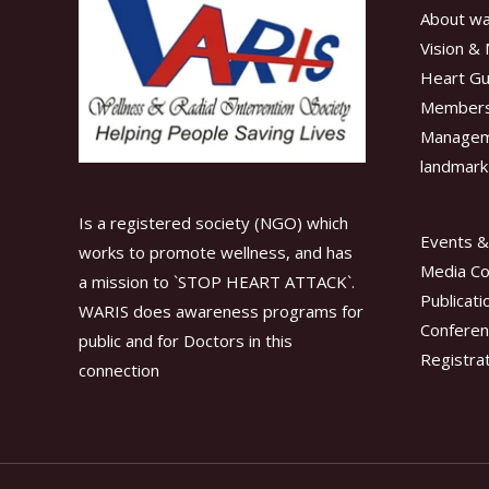
About wa
Vision & 
Heart Gu
Members
Manage
landmark
Is a registered society (NGO) which
Events &
works to promote wellness, and has
Media C
a mission to `STOP HEART ATTACK`.
Publicati
WARIS does awareness programs for
Conferen
public and for Doctors in this
Registra
connection