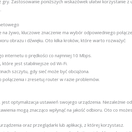
 z gry. Zastosowanie poniższych wskazówek ułatwi korzystanie z u
.
rnetowego
nie na żywo, kluczowe znaczenie ma wybór odpowiedniego połącz
oru obrazu i dźwięku. Oto kilka kroków, które warto rozważyć:
go internetu o prędkości co najmniej 10 Mbps.
które jest stabilniejsze od Wi-Fi.
zinach szczytu, gdy sieć może być obciążona.
 połączenia i zresetuj router w razie problemów.
 jest optymalizacja ustawień swojego urządzenia. Niezależnie od
tawienia mogą znacząco wpłynąć na jakość odbioru. Oto co możes
ądzenia oraz przeglądarki lub aplikacji, z której korzystasz.