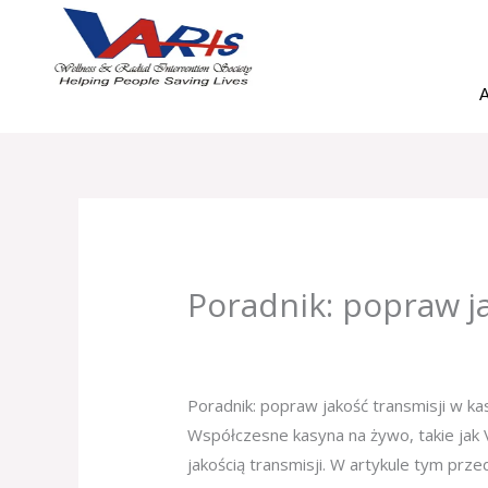
Skip
to
content
A
Poradnik: popraw j
Leave a Comment
/
Uncategorized
/ B
Poradnik: popraw jakość transmisji w k
Współczesne kasyna na żywo, takie jak
jakością transmisji. W artykule tym pr