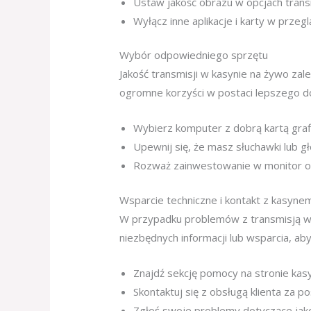
Ustaw jakość obrazu w opcjach transm
Wyłącz inne aplikacje i karty w prze
Wybór odpowiedniego sprzętu
Jakość transmisji w kasynie na żywo za
ogromne korzyści w postaci lepszego do
Wybierz komputer z dobrą kartą grafi
Upewnij się, że masz słuchawki lub gł
Rozważ zainwestowanie w monitor o w
Wsparcie techniczne i kontakt z kasyne
W przypadku problemów z transmisją wa
niezbędnych informacji lub wsparcia, aby
Znajdź sekcję pomocy na stronie kas
Skontaktuj się z obsługą klienta za p
Zgłoś swoje problemy dotyczące jakoś