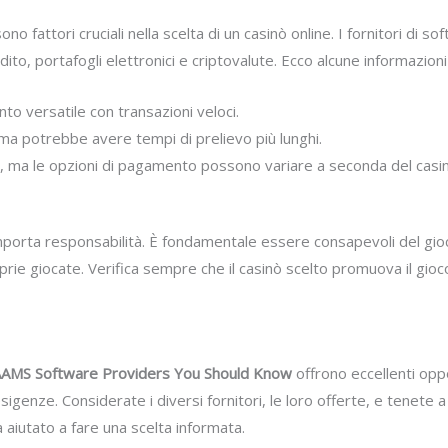
o fattori cruciali nella scelta di un casinò online. I fornitori di s
o, portafogli elettronici e criptovalute. Ecco alcune informazioni
o versatile con transazioni veloci.
ma potrebbe avere tempi di prelievo più lunghi.
a, ma le opzioni di pagamento possono variare a seconda del casi
orta responsabilità. È fondamentale essere consapevoli del gioco 
rie giocate. Verifica sempre che il casinò scelto promuova il gio
AAMS Software Providers You Should Know
offrono eccellenti opp
esigenze. Considerate i diversi fornitori, le loro offerte, e tenete 
 aiutato a fare una scelta informata.