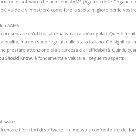
fornitori di software che non sono AAMS (Agenzia delle Dogane e 
i più valide e vi mostrerò come fare la scelta migliore per le vostr
 Non AAMS
 presentare un’ottima alternativa ai casinò regolari. Questi forn
a qualità, ma non sono regolati dallo stato italiano. Ciò significa c
e prestare attenzione alla sicurezza e all’affidabilità. Quindi, qua
ou Should Know
, è fondamentale valutare i seguenti aspetti:
.
Software
nfrontare i fornitori di software. Ho messo a confronto tre dei for