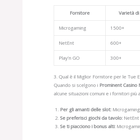
Fornitore
Varietà di
Microgaming
1500+
NetEnt
600+
Play’n GO
300+
3. Qual è il Miglior Fornitore per le Tue
Quando si scelgono i
Prominent Casino 
alcune situazioni comuni e i fornitori più a
Per gli amanti delle slot:
Microgaming è
Se preferisci giochi da tavolo:
NetEnt o
Se ti piacciono i bonus alti:
Microgamin