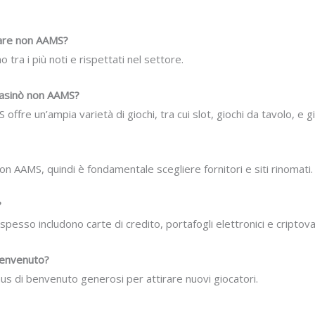
tware non AAMS?
ra i più noti e rispettati nel settore.
 casinò non AAMS?
fre un’ampia varietà di giochi, tra cui slot, giochi da tavolo, e gi
on AAMS, quindi è fondamentale scegliere fornitori e siti rinomati.
?
esso includono carte di credito, portafogli elettronici e criptova
benvenuto?
us di benvenuto generosi per attirare nuovi giocatori.