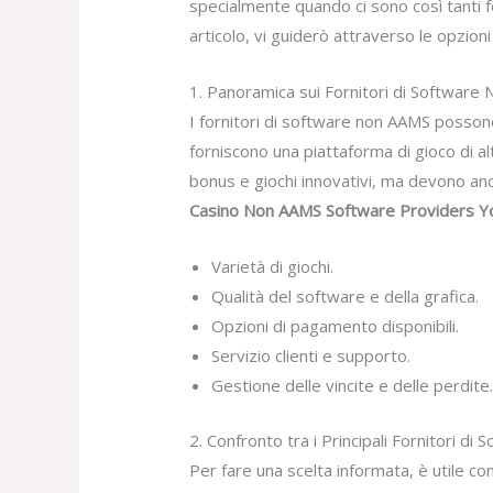
specialmente quando ci sono così tanti 
articolo, vi guiderò attraverso le opzion
1. Panoramica sui Fornitori di Software
I fornitori di software non AAMS possono
forniscono una piattaforma di gioco di alt
bonus e giochi innovativi, ma devono anch
Casino Non AAMS Software Providers Y
Varietà di giochi.
Qualità del software e della grafica.
Opzioni di pagamento disponibili.
Servizio clienti e supporto.
Gestione delle vincite e delle perdite
2. Confronto tra i Principali Fornitori di 
Per fare una scelta informata, è utile co