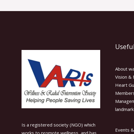
Useful
About wa
Vision & 
Heart Gu
Members
Manage
landmark
Is a registered society (NGO) which
Events &
works to promote wellness, and has