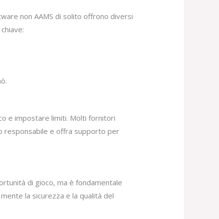
oftware non AAMS di solito offrono diversi
 chiave:
nò.
e impostare limiti. Molti fornitori
co responsabile e offra supporto per
ortunità di gioco, ma è fondamentale
a mente la sicurezza e la qualità del