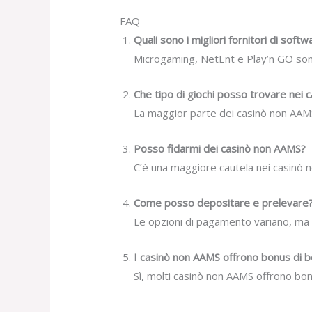
FAQ
Quali sono i migliori fornitori di sof
Microgaming, NetEnt e Play’n GO sono t
Che tipo di giochi posso trovare nei
La maggior parte dei casinò non AAMS of
Posso fidarmi dei casinò non AAMS?
C’è una maggiore cautela nei casinò n
Come posso depositare e prelevare
Le opzioni di pagamento variano, ma sp
I casinò non AAMS offrono bonus di 
Sì, molti casinò non AAMS offrono bon