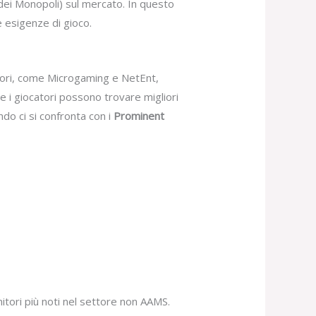
dei Monopoli) sul mercato. In questo
e esigenze di gioco.
itori, come Microgaming e NetEnt,
he i giocatori possono trovare migliori
ndo ci si confronta con i
Prominent
nitori più noti nel settore non AAMS.