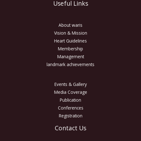
Useful Links
About waris
Vision & Mission
Heart Guidelines
Membership
Management
landmark achievements
Events & Gallery
Media Coverage
Publication
Conferences
Registration
Contact Us