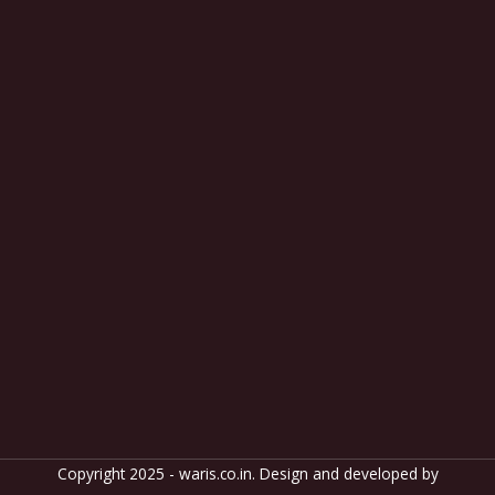
Copyright 2025 - waris.co.in. Design and developed by