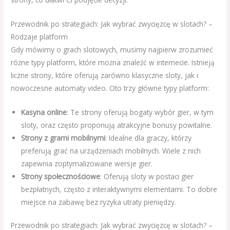
Przewodnik po strategiach: Jak wybrać zwycięzcę w slotach? –
Rodzaje platform
Gdy mówimy o grach slotowych, musimy najpierw zrozumieć
różne typy platform, które można znaleźć w internecie. Istnieją
liczne strony, które oferują zarówno klasyczne sloty, jak i
nowoczesne automaty video. Oto trzy główne typy platform:
Kasyna online
: Te strony oferują bogaty wybór gier, w tym
sloty, oraz często proponują atrakcyjne bonusy powitalne.
Strony z grami mobilnymi
: Idealne dla graczy, którzy
preferują grać na urządzeniach mobilnych. Wiele z nich
zapewnia zoptymalizowane wersje gier.
Strony społecznościowe
: Oferują sloty w postaci gier
bezpłatnych, często z interaktywnymi elementami. To dobre
miejsce na zabawę bez ryzyka utraty pieniędzy.
Przewodnik po strategiach: Jak wybrać zwycięzcę w slotach? –