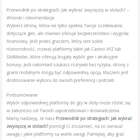
Przewodnik po strategiach: Jak wybrać zwycięzcę w slotach? –
Wnioski i rekomendacje
Wybierz stronę, która nie tylko spełnia Twoje oczekiwania
dotyczące gier, ale również oferuje bezpieczeństwo i wygodę
finansową. Jeśli jesteś graczem, który ceni sobie
różnorodność, rozważ platformy takie jak Casino XYZ lub
SlotMaster, które oferują bogaty wybór gier i atrakcyjne
bonusy. Jeśli natomiast szukasz rozrywki bez ryzyka, strony z
grami mobilnymi mogą być odpowiednią opcją. Kluczem jest
dostosowanie wyboru do swoich preferencji i potrzeb.
Podsumowanie
Wybór odpowiedniej platformy do gry w sloty może różnić się
w zależności od Twoich zapotrzebowań i doświadczenia.
Mamy nadzieję, że nasz
Przewodnik po strategiach: Jak wybrać
zwycięzcę w slotach?
pomógł Ci zrozumieć, na co zwracać
uwagę i jakie platformy są warte uwagi. Pamiętaj, aby grać