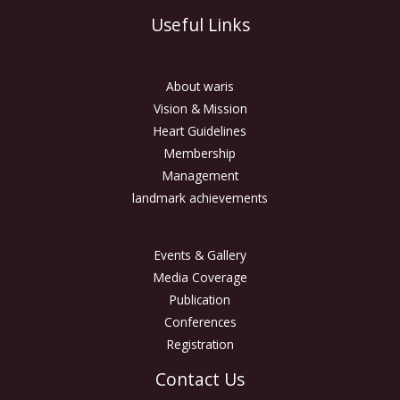
Useful Links
About waris
Vision & Mission
Heart Guidelines
Membership
Management
landmark achievements
Events & Gallery
Media Coverage
Publication
Conferences
Registration
Contact Us