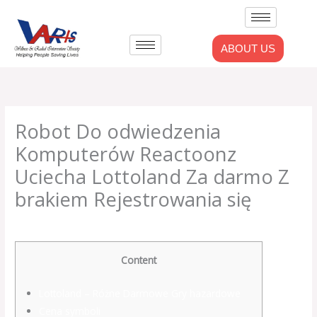
Skip
to
content
ABOUT US
Robot Do odwiedzenia
Komputerów Reactoonz
Uciecha Lottoland Za darmo Z
brakiem Rejestrowania się
/
Uncategorized
/ By
admlnlx
Content
Lottoland – Różne Darmowe Gry hazardowe
Cena symboli