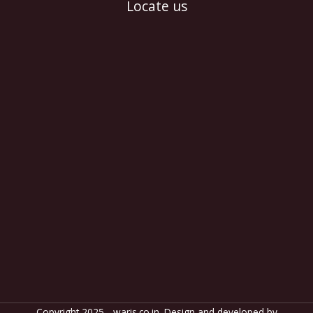
Locate us
Copyright 2025 - waris.co.in. Design and developed by