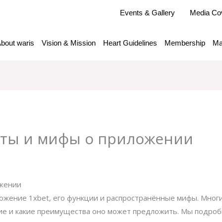
Events & Gallery
Media Co
bout waris
Vision & Mission
Heart Guidelines
Membership
Ma
акты и мифы о приложении
y
waris.admin
ожении
ожение 1xbet, его функции и распространённые мифы. Мног
ие и какие преимущества оно может предложить. Мы подроб