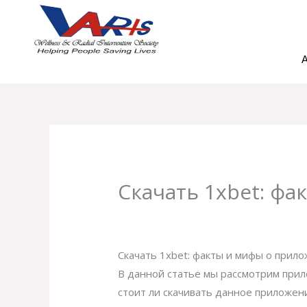
Skip
to
content
A
Скачать 1xbet: ф
Leave a Comment
/
Uncategorized
/ B
Скачать 1xbet: факты и мифы о прил
В данной статье мы рассмотрим прил
стоит ли скачивать данное приложен