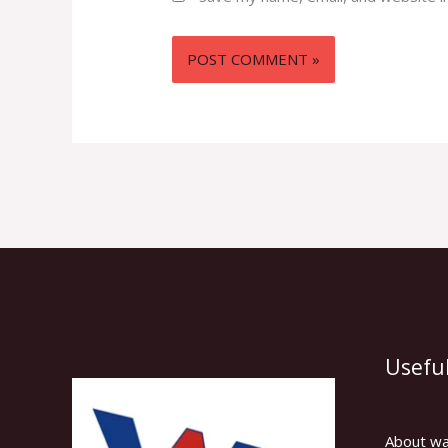
Useful
About wa