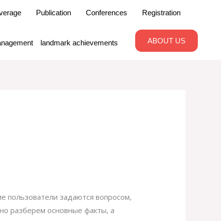
verage
Publication
Conferences
Registration
ABOUT US
nagement
landmark achievements
ие пользователи задаются вопросом,
но разберем основные факты, а