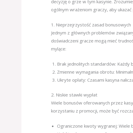
decyzję o grze w tym kasynie. Zrozumi
ogólnym wrażeniom graczy, aby ukazać p
1. Nieprzejrzystość zasad bonusowych
Jednym z głównych problemów związanyc
doświadczeni gracze mogą mieć trudnośc
mylące:
Brak jednolitych standardów: Każdy 
Zmienne wymagania obrotu: Minimalne
Ukryte opłaty: Czasami kasyna nalic
2. Niskie stawki wypłat
Wiele bonusów oferowanych przez kasyno
korzystaniu z promocji, może być rozcz
Ograniczone kwoty wygranej: Wiele b