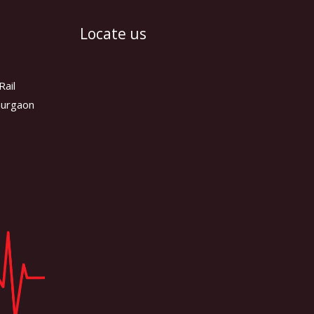
Locate us
Rail
 Gurgaon