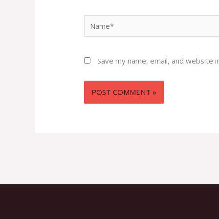
Name*
Save my name, email, and website in