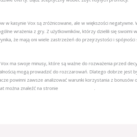
 w kasynie Vox są zróżnicowane, ale w większości negatywne. Wi
gólne wrażenia z gry. Z użytkowników, którzy dzielili się swoimi 
wynika, że mają oni wiele zastrzeżeń do przejrzystości i spójnoś
Vox ma swoje minusy, które są ważne do rozważenia przed decyz
ojalnością mogą prowadzić do rozczarowań. Dlatego dobrze jest 
racze powinni zawsze analizować warunki korzystania z bonusów 
emat można znaleźć na stronie
New York Times
.