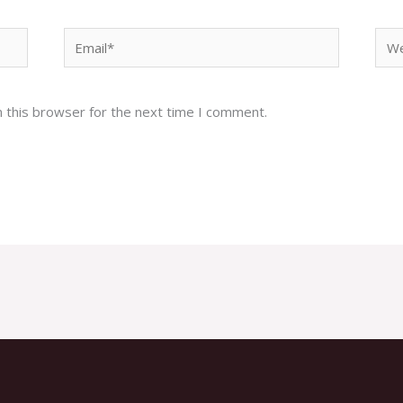
Email*
Web
 this browser for the next time I comment.