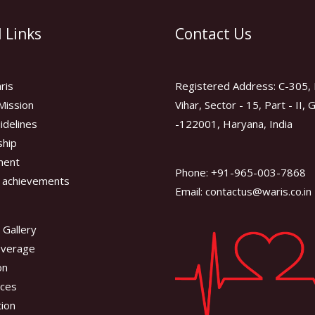
 Links
Contact Us
ris
Registered Address: C-305, 
Mission
Vihar, Sector - 15, Part - II,
idelines
-122001, Haryana, India
hip
ment
Phone: +91-965-003-7868
 achievements
Email: contactus@waris.co.in
 Gallery
overage
on
ces
tion