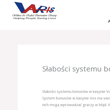
Skip
to
content
A
Słabości systemu b
Leave a Comment
/
Uncategorized
/ B
Słabości systemu bonusów w kasynie Vo
System bonusów w kasynie Vox ma swoje
nich mogą wprowadzać graczy w błąd. 