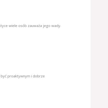
aktyce wiele osób zauważa jego wady.
o być proaktywnym i dobrze