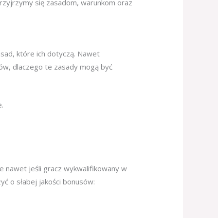
Przyjrzymy się zasadom, warunkom oraz
ad, które ich dotyczą. Nawet
tów, dlaczego te zasady mogą być
.
e nawet jeśli gracz wykwalifikowany w
yć o słabej jakości bonusów: