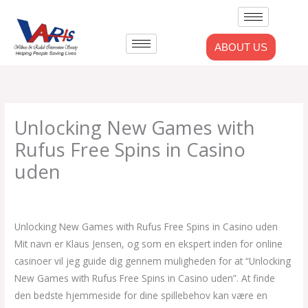
Skip
to
content
ABOUT US
Unlocking New Games with
Rufus Free Spins in Casino
uden
Leave a Comment
/
Uncategorized
/ By
waris.admin
Unlocking New Games with Rufus Free Spins in Casino uden
Mit navn er Klaus Jensen, og som en ekspert inden for online
casinoer vil jeg guide dig gennem muligheden for at “Unlocking
New Games with Rufus Free Spins in Casino uden”. At finde
den bedste hjemmeside for dine spillebehov kan være en