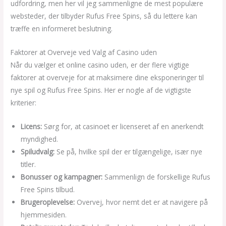
udfordring, men her vil jeg sammenligne de mest populære
websteder, der tilbyder Rufus Free Spins, så du lettere kan
træffe en informeret beslutning.
Faktorer at Overveje ved Valg af Casino uden
Når du vælger et online casino uden, er der flere vigtige
faktorer at overveje for at maksimere dine eksponeringer til
nye spil og Rufus Free Spins. Her er nogle af de vigtigste
kriterier:
Licens:
Sørg for, at casinoet er licenseret af en anerkendt
myndighed.
Spiludvalg:
Se på, hvilke spil der er tilgængelige, især nye
titler.
Bonusser og kampagner:
Sammenlign de forskellige Rufus
Free Spins tilbud.
Brugeroplevelse:
Overvej, hvor nemt det er at navigere på
hjemmesiden.