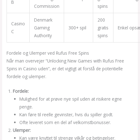
B
Commission
spins
Denmark
200
Casino
Gaming
300+ spil
gratis
Enkel opsæ
C
Authority
spins
Fordele og Ulemper ved Rufus Free Spins
Når man overvejer “Unlocking New Games with Rufus Free
Spins in Casino uden”, er det vigtigt at forstå de potentielle
fordele og ulemper.
Fordele:
Mulighed for at prøve nye spil uden at risikere egne
penge.
Kan føre til reelle gevinster, hvis du spiller godt.
Ofte leveret som en del af velkomstbonusser.
Ulemper:
Kan være knyttet til strenge vilkår og betingelser.