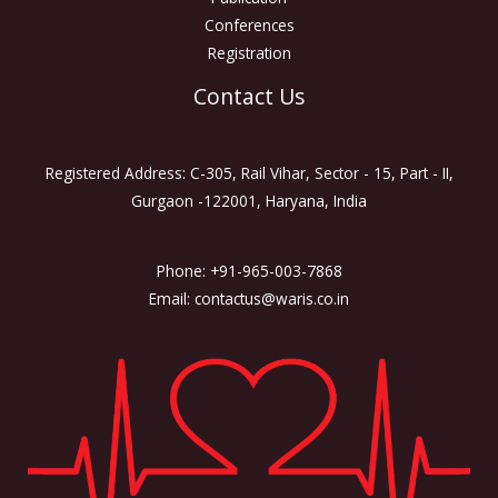
Conferences
Registration
Contact Us
Registered Address: C-305, Rail Vihar, Sector - 15, Part - II,
Gurgaon -122001, Haryana, India
Phone: +91-965-003-7868
Email: contactus@waris.co.in