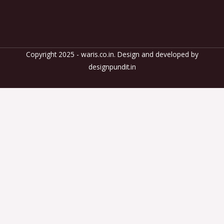
Copyright 2025 - waris.co.in. Design and developed by
designpundit.in