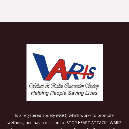
Is a registered society (NGO) which works to promote
wellness, and has a mission to `STOP HEART ATTACK`. WARIS