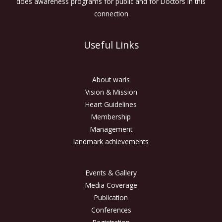
does awareness programs for public and for Doctors in this
connection
Useful Links
About waris
Vision & Mission
Heart Guidelines
Membership
Management
landmark achievements
Events & Gallery
Media Coverage
Publication
Conferences