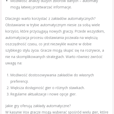
Możliwość analizy dużych zbiorów danych – automaty
mogą łatwiej przetwarzać informacje.
Dlaczego warto korzystać z zakładów automatycznych?
Obstawianie w trybie automatycznym niesie za sobą wiele
korzyści, które przyciągają nowych graczy. Przede wszystkim,
automatyzacja procesu obstawiania pozwala na większą
oszczędność czasu, co jest niezwykle ważne w dobie
szybkiego stylu życia. Gracze mogą skupić się na rozrywce, a
nie na skomplikowanych strategiach. Warto również zwrócić
uwagę na:
Możliwość dostosowywania zakładów do własnych
preferencji.
Większa dostępność gier o różnych stawkach.
Regularne aktualizacje i nowe opcje gier.
Jakie gry oferują zakłady automatyczne?
W kasynie Vox gracze mogą wybierać spośród wielu gier, które