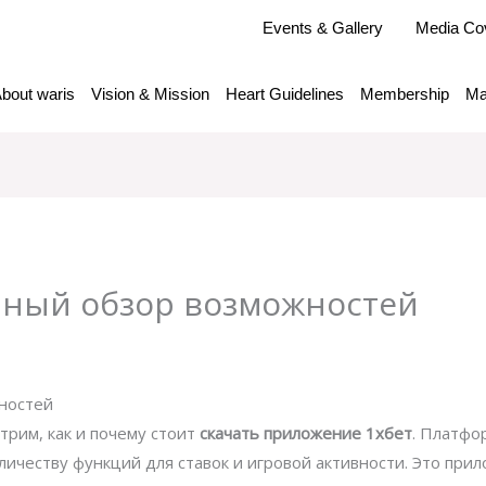
Events & Gallery
Media Co
bout waris
Vision & Mission
Heart Guidelines
Membership
Ma
олный обзор возможностей
y
admlnlx
жностей
трим, как и почему стоит
скачать приложение 1хбет
. Платфо
личеству функций для ставок и игровой активности. Это при