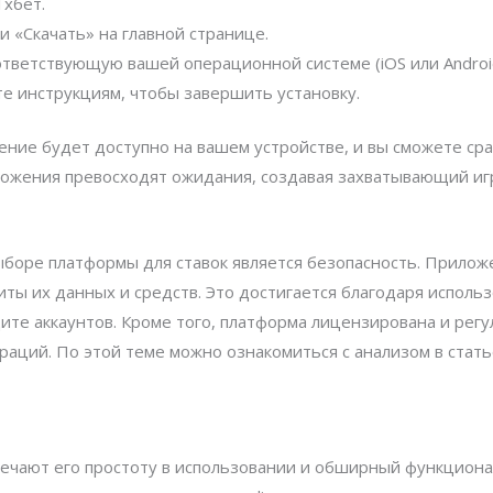
хбет.
 «Скачать» на главной странице.
тветствующую вашей операционной системе (iOS или Android
те инструкциям, чтобы завершить установку.
ние будет доступно на вашем устройстве, и вы сможете сраз
ложения превосходят ожидания, создавая захватывающий иг
боре платформы для ставок является безопасность. Прилож
ты их данных и средств. Это достигается благодаря испол
е аккаунтов. Кроме того, платформа лицензирована и регул
раций. По этой теме можно ознакомиться с анализом в стать
чают его простоту в использовании и обширный функционал,