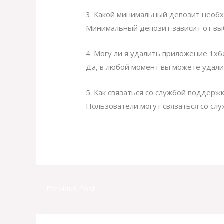
3. Какой минимальный депозит необх
Минимальный депозит зависит от выб
4. Могу ли я удалить приложение 1хб
Да, в любой момент вы можете удали
5. Как связаться со службой поддерж
Пользователи могут связаться со слу
←
Previous Post