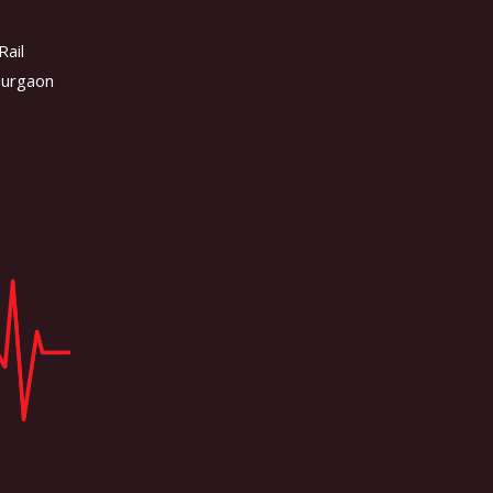
Rail
 Gurgaon