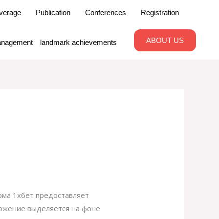
verage
Publication
Conferences
Registration
ABOUT US
nagement
landmark achievements
рма 1хбет предоставляет
ложение выделяется на фоне