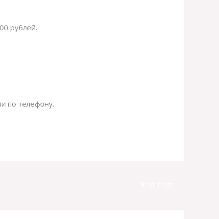
00 рублей.
ли по телефону.
Next Post
→