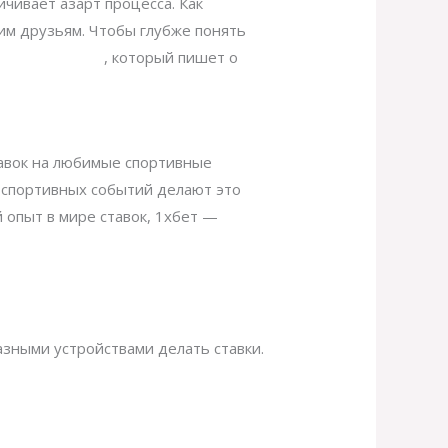
ичивает азарт процесса. Как
им друзьям. Чтобы глубже понять
 Адама Шварца
, который пишет о
авок на любимые спортивные
у спортивных событий делают это
 опыт в мире ставок, 1хбет —
азными устройствами делать ставки.