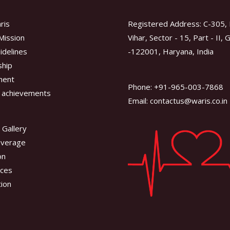
ris
Registered Address: C-305, 
Mission
Vihar, Sector - 15, Part - II,
idelines
-122001, Haryana, India
hip
ment
Phone: +91-965-003-7868
 achievements
Email: contactus@waris.co.in
 Gallery
overage
on
ces
tion