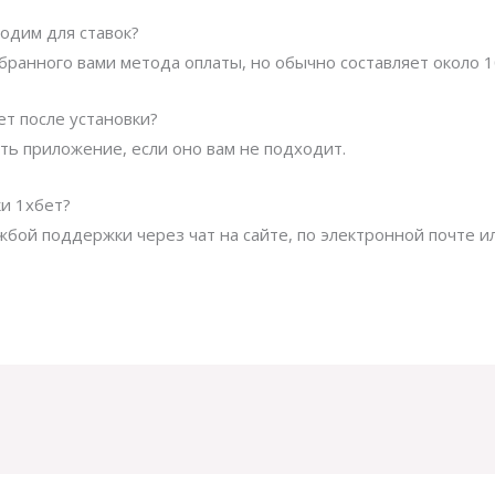
одим для ставок?
ранного вами метода оплаты, но обычно составляет около 1
ет после установки?
ть приложение, если оно вам не подходит.
ки 1хбет?
жбой поддержки через чат на сайте, по электронной почте и