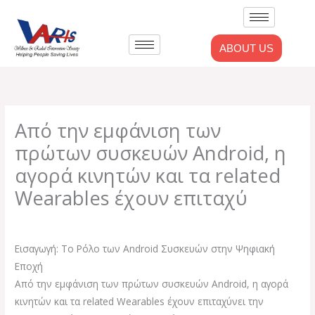
Skip
to
content
ABOUT US
Από την εμφάνιση των
πρώτων συσκευών Android, η
αγορά κινητών και τα related
Wearables έχουν επιταχύ
Leave a Comment
/
Uncategorized
/ By
admlnlx
Εισαγωγή: Το Ρόλο των Android Συσκευών στην Ψηφιακή
Εποχή
Από την εμφάνιση των πρώτων συσκευών Android, η αγορά
κινητών και τα related Wearables έχουν επιταχύνει την