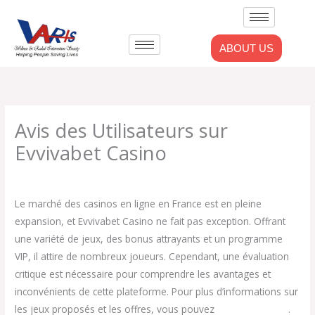
Skip
to
content
ABOUT US
Avis des Utilisateurs sur
Evvivabet Casino
Leave a Comment
/
Uncategorized
/ By
admlnlx
Le marché des casinos en ligne en France est en pleine
expansion, et Evvivabet Casino ne fait pas exception. Offrant
une variété de jeux, des bonus attrayants et un programme
VIP, il attire de nombreux joueurs. Cependant, une évaluation
critique est nécessaire pour comprendre les avantages et
inconvénients de cette plateforme. Pour plus d’informations sur
les jeux proposés et les offres, vous pouvez
visiter evvivabet
.