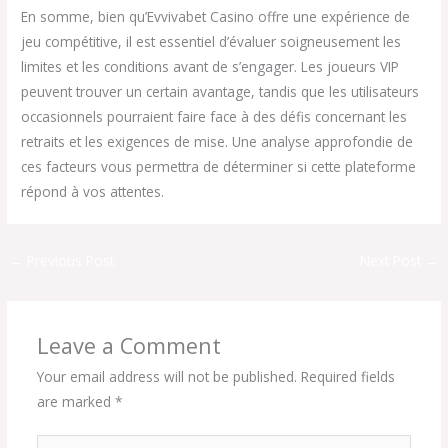
En somme, bien qu’Evvivabet Casino offre une expérience de
jeu compétitive, il est essentiel d’évaluer soigneusement les
limites et les conditions avant de s’engager. Les joueurs VIP
peuvent trouver un certain avantage, tandis que les utilisateurs
occasionnels pourraient faire face à des défis concernant les
retraits et les exigences de mise. Une analyse approfondie de
ces facteurs vous permettra de déterminer si cette plateforme
répond à vos attentes.
←
Previous Post
Next Post
→
Leave a Comment
Your email address will not be published.
Required fields
are marked
*
Type