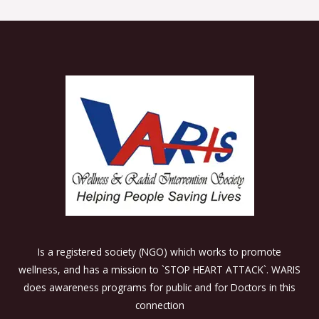
Is a registered society (NGO) which works to promote
wellness, and has a mission to `STOP HEART ATTACK`. WARIS
does awareness programs for public and for Doctors in this
connection