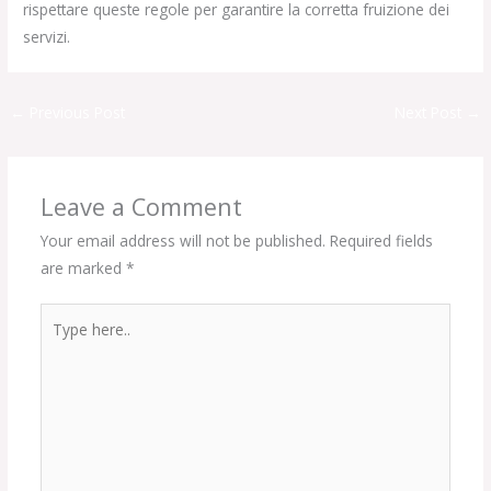
rispettare queste regole per garantire la corretta fruizione dei
servizi.
←
Previous Post
Next Post
→
Leave a Comment
Your email address will not be published.
Required fields
are marked
*
Type
here..