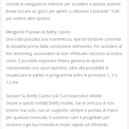
scheda di navigazione inferiore per accedere a questa sezione.
Basta toccare un gioco per aprirlo o utilizzare il pulsante “Tutti”
per vedere altre opzioni.
Minigiochi Popolari Al Betify Casino
Una volta piazzata una scommessa, questa funzione consente
di chiuderla prima della conclusione dell’evento. Per accedere al
live streaming, assicuratevi di aver effettuato l’accesso al vostro
conto. È possibile esplorare l’intera gamma di opzioni
selezionando uno sport specifico, oltre alla possibilità di
visualizzare le partite in programma entro le prossime 1, 3 o
12 ore.
Giocare Su Betify Casino Dal Tuo Dispositivo Mobile
Grazie a questi contatti Betify mobile, hai la certezza di non
essere mai solo, con un supporto sempre a portata di mano
per qualsiasi necessità. Il customer care è progettato per
risolvere ogni tua richiesta in modo rapido ed efficiente,