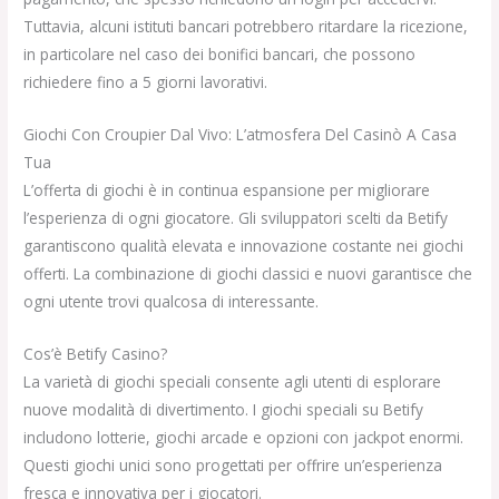
Tuttavia, alcuni istituti bancari potrebbero ritardare la ricezione,
in particolare nel caso dei bonifici bancari, che possono
richiedere fino a 5 giorni lavorativi.
Giochi Con Croupier Dal Vivo: L’atmosfera Del Casinò A Casa
Tua
L’offerta di giochi è in continua espansione per migliorare
l’esperienza di ogni giocatore. Gli sviluppatori scelti da Betify
garantiscono qualità elevata e innovazione costante nei giochi
offerti. La combinazione di giochi classici e nuovi garantisce che
ogni utente trovi qualcosa di interessante.
Cos’è Betify Casino?
La varietà di giochi speciali consente agli utenti di esplorare
nuove modalità di divertimento. I giochi speciali su Betify
includono lotterie, giochi arcade e opzioni con jackpot enormi.
Questi giochi unici sono progettati per offrire un’esperienza
fresca e innovativa per i giocatori.