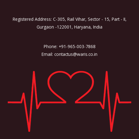
Registered Address: C-305, Rail Vihar, Sector - 15, Part - II,
Gurgaon -122001, Haryana, India
Phone: +91-965-003-7868
Email: contactus@waris.co.in