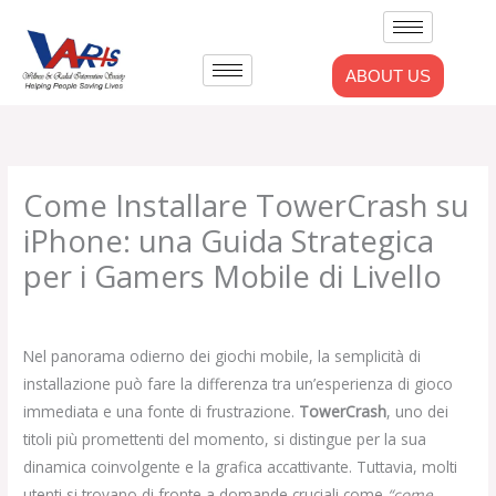
Skip
to
content
ABOUT US
Come Installare TowerCrash su
iPhone: una Guida Strategica
per i Gamers Mobile di Livello
Leave a Comment
/
Uncategorized
/ By
admlnlx
Nel panorama odierno dei giochi mobile, la semplicità di
installazione può fare la differenza tra un’esperienza di gioco
immediata e una fonte di frustrazione.
TowerCrash
, uno dei
titoli più promettenti del momento, si distingue per la sua
dinamica coinvolgente e la grafica accattivante. Tuttavia, molti
utenti si trovano di fronte a domande cruciali come
“come