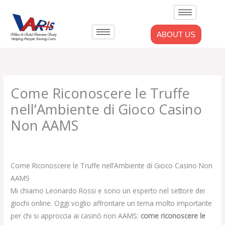
Skip
to
content
ABOUT US
Come Riconoscere le Truffe
nell’Ambiente di Gioco Casino
Non AAMS
Leave a Comment
/
Uncategorized
/ By
admlnlx
Come Riconoscere le Truffe nell’Ambiente di Gioco Casino Non
AAMS
Mi chiamo Leonardo Rossi e sono un esperto nel settore dei
giochi online. Oggi voglio affrontare un tema molto importante
per chi si approccia ai casinò non AAMS:
come riconoscere le