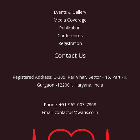
Events & Gallery
Media Coverage
Publication
Conferences
Registration
Contact Us
Registered Address: C-305, Rail Vihar, Sector - 15, Part - II,
Gurgaon -122001, Haryana, India
Phone: +91-965-003-7868
Email: contactus@waris.co.in