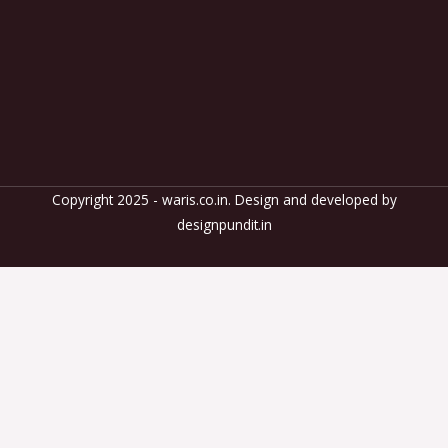
Copyright 2025 - waris.co.in. Design and developed by
designpundit.in