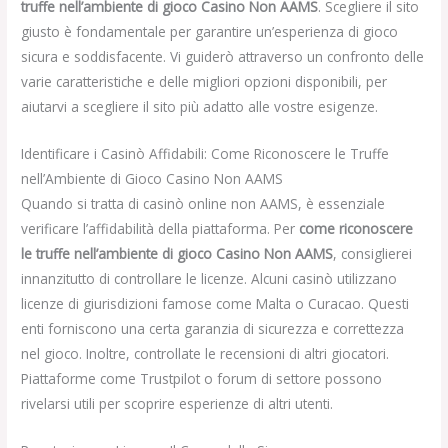
truffe nell’ambiente di gioco Casino Non AAMS
. Scegliere il sito
giusto è fondamentale per garantire un’esperienza di gioco
sicura e soddisfacente. Vi guiderò attraverso un confronto delle
varie caratteristiche e delle migliori opzioni disponibili, per
aiutarvi a scegliere il sito più adatto alle vostre esigenze.
Identificare i Casinò Affidabili: Come Riconoscere le Truffe
nell’Ambiente di Gioco Casino Non AAMS
Quando si tratta di casinò online non AAMS, è essenziale
verificare l’affidabilità della piattaforma. Per
come riconoscere
le truffe nell’ambiente di gioco Casino Non AAMS
, consiglierei
innanzitutto di controllare le licenze. Alcuni casinò utilizzano
licenze di giurisdizioni famose come Malta o Curacao. Questi
enti forniscono una certa garanzia di sicurezza e correttezza
nel gioco. Inoltre, controllate le recensioni di altri giocatori.
Piattaforme come Trustpilot o forum di settore possono
rivelarsi utili per scoprire esperienze di altri utenti.