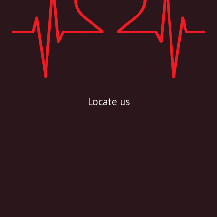
Locate us