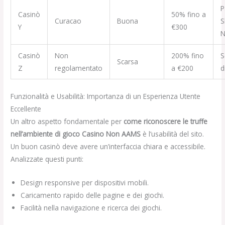
P
Casinò
50% fino a
Curacao
Buona
S
Y
€300
N
Casinò
Non
200% fino
S
Scarsa
Z
regolamentato
a €200
d
Funzionalità e Usabilità: Importanza di un Esperienza Utente
Eccellente
Un altro aspetto fondamentale per
come riconoscere le truffe
nell’ambiente di gioco Casino Non AAMS
è l’usabilità del sito.
Un buon casinò deve avere un’interfaccia chiara e accessibile.
Analizzate questi punti:
Design responsive per dispositivi mobili.
Caricamento rapido delle pagine e dei giochi.
Facilità nella navigazione e ricerca dei giochi.