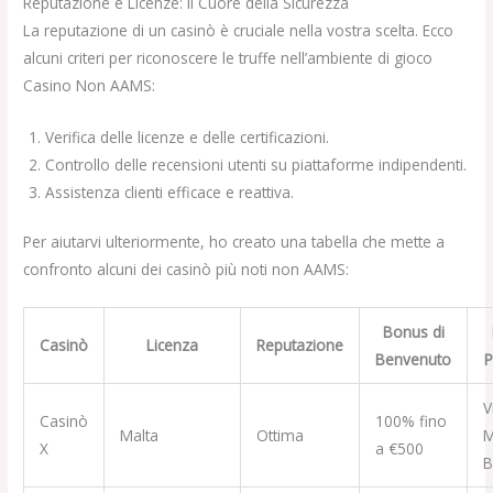
Reputazione e Licenze: Il Cuore della Sicurezza
La reputazione di un casinò è cruciale nella vostra scelta. Ecco
alcuni criteri per riconoscere le truffe nell’ambiente di gioco
Casino Non AAMS:
Verifica delle licenze e delle certificazioni.
Controllo delle recensioni utenti su piattaforme indipendenti.
Assistenza clienti efficace e reattiva.
Per aiutarvi ulteriormente, ho creato una tabella che mette a
confronto alcuni dei casinò più noti non AAMS:
Bonus di
Casinò
Licenza
Reputazione
Benvenuto
P
V
Casinò
100% fino
Malta
Ottima
M
X
a €500
B