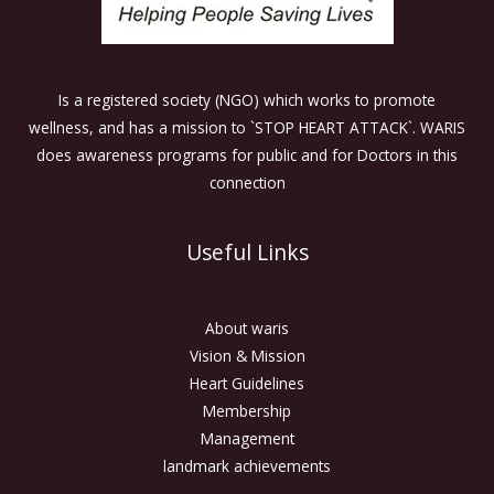
Is a registered society (NGO) which works to promote
wellness, and has a mission to `STOP HEART ATTACK`. WARIS
does awareness programs for public and for Doctors in this
connection
Useful Links
About waris
Vision & Mission
Heart Guidelines
Membership
Management
landmark achievements