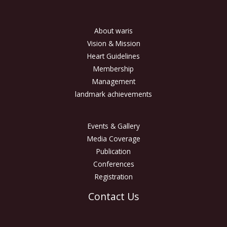
About waris
Vision & Mission
Heart Guidelines
Membership
Management
landmark achievements
Events & Gallery
Media Coverage
Publication
Conferences
Registration
Contact Us