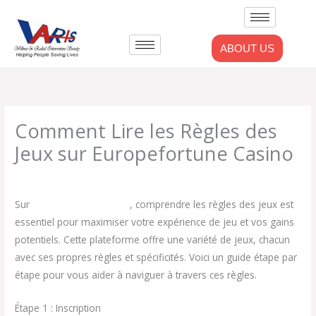
Skip
to
content
ABOUT US
Comment Lire les Règles des
Jeux sur Europefortune Casino
Leave a Comment
/
Uncategorized
/ By
admlnlx
Sur
europefortune casino
, comprendre les règles des jeux est
essentiel pour maximiser votre expérience de jeu et vos gains
potentiels. Cette plateforme offre une variété de jeux, chacun
avec ses propres règles et spécificités. Voici un guide étape par
étape pour vous aider à naviguer à travers ces règles.
Étape 1 : Inscription