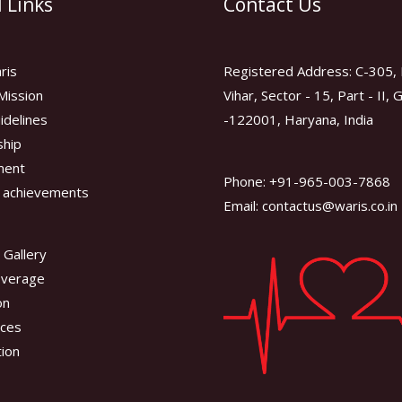
 Links
Contact Us
ris
Registered Address: C-305, 
Mission
Vihar, Sector - 15, Part - II,
idelines
-122001, Haryana, India
hip
ment
Phone: +91-965-003-7868
 achievements
Email: contactus@waris.co.in
 Gallery
overage
on
ces
tion