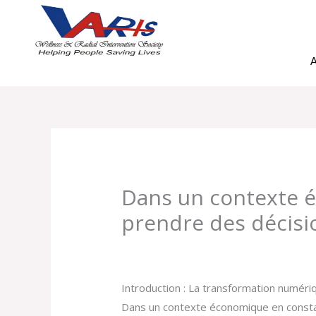
Skip
to
content
A
Dans un contexte é
prendre des décisio
Leave a Comment
/
Uncategorized
/ B
Introduction : La transformation numériq
Dans un contexte économique en constan