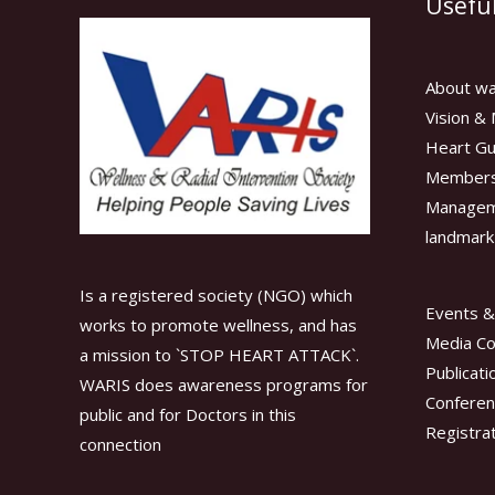
Useful
About wa
Vision & 
Heart Gu
Members
Manage
landmark
Is a registered society (NGO) which
Events &
works to promote wellness, and has
Media C
a mission to `STOP HEART ATTACK`.
Publicati
WARIS does awareness programs for
Conferen
public and for Doctors in this
Registra
connection