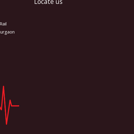
Locate us
Rail
 Gurgaon