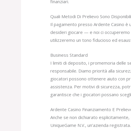
finanziari.
Quali Metodi Di Prelievo Sono Disponibil
Il pagamento presso Ardente Casino è un’
desideri giocare — e noi ci occuperemo de
utilizzeremo un tono fiducioso ed esausti
Business Standard
I limiti di deposito, i promemoria delle 
responsabile. Diamo priorità alla sicurez
giocatori possono ottenere aiuto con pro
assistenza. Per motivi di sicurezza, potr
garantisce che i giocatori possano scegli
Ardente Casino Finanziamento E Prelievo
Anche se non dichiarato esplicitamente,
UniqueGame N.V., un’azienda registrata. 