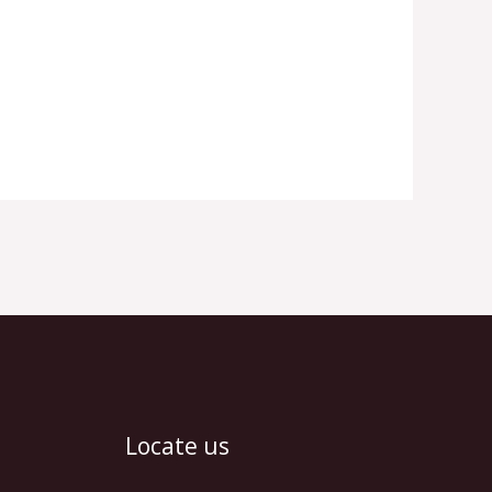
Locate us