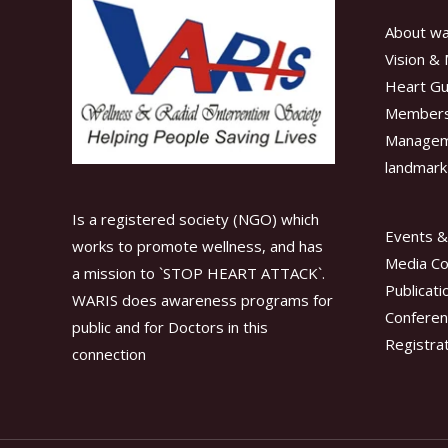
About wa
Vision & 
Heart Gu
Members
Manage
landmark
Is a registered society (NGO) which
Events &
works to promote wellness, and has
Media C
a mission to `STOP HEART ATTACK`.
Publicati
WARIS does awareness programs for
Conferen
public and for Doctors in this
Registra
connection