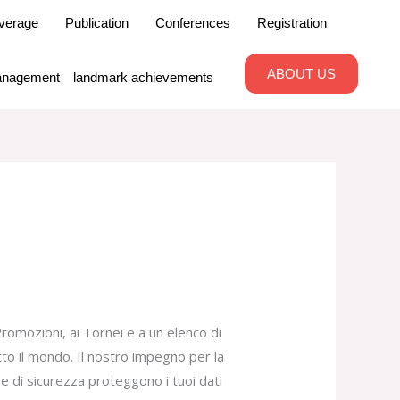
verage
Publication
Conferences
Registration
ABOUT US
nagement
landmark achievements
 Promozioni, ai Tornei e a un elenco di
utto il mondo. Il nostro impegno per la
e di sicurezza proteggono i tuoi dati