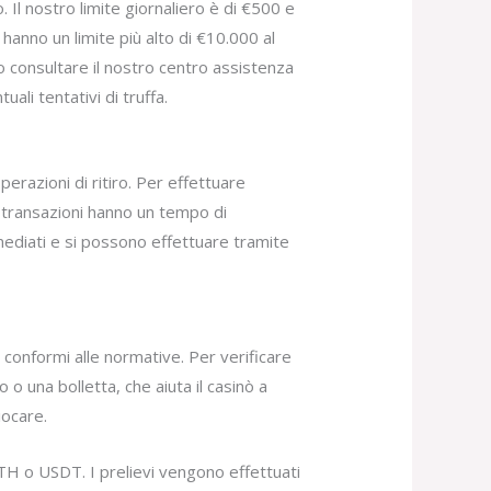
 Il nostro limite giornaliero è di €500 e
 hanno un limite più alto di €10.000 al
 o consultare il nostro centro assistenza
li tentativi di truffa.
perazioni di ritiro. Per effettuare
 transazioni hanno un tempo di
mediati e si possono effettuare tramite
 conformi alle normative. Per verificare
o una bolletta, che aiuta il casinò a
iocare.
TH o USDT. I prelievi vengono effettuati