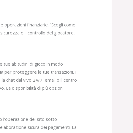
e operazioni finanziarie. “Scegli come
icurezza e il controllo del giocatore,
le tue abitudini di gioco in modo
dia per proteggere le tue transazioni. I
a chat dal vivo 24/7, email o il centro
. La disponibilità di più opzioni
 l’operazione del sito sotto
’elaborazione sicura dei pagamenti. La