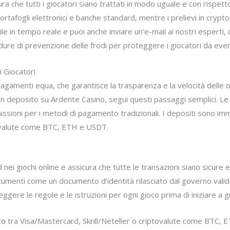
a che tutti i giocatori siano trattati in modo uguale e con rispetto.
ortafogli elettronici e banche standard, mentre i prelievi in crypto
ile in tempo reale e puoi anche inviare un’e-mail ai nostri esperti,
re di prevenzione delle frodi per proteggere i giocatori da eventua
i Giocatori
 pagamenti equa, che garantisce la trasparenza e la velocità delle o
n deposito su Ardente Casino, segui questi passaggi semplici. Le
ssioni per i metodi di pagamento tradizionali. I depositi sono im
tovalute come BTC, ETH e USDT.
ei giochi online e assicura che tutte le transazioni siano sicure e
cumenti come un documento d’identità rilasciato dal governo valido 
leggere le regole e le istruzioni per ogni gioco prima di iniziare a g
o tra Visa/Mastercard, Skrill/Neteller o criptovalute come BTC, E