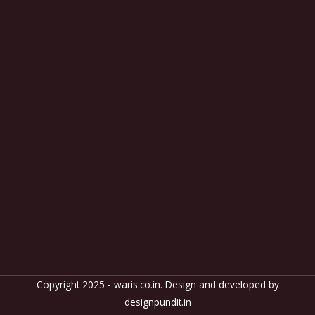
Copyright 2025 - waris.co.in. Design and developed by
designpundit.in