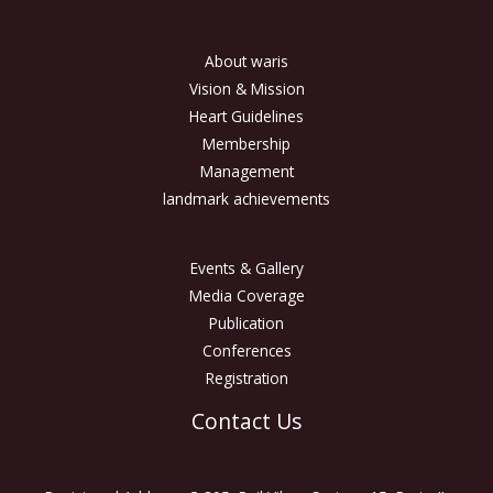
About waris
Vision & Mission
Heart Guidelines
Membership
Management
landmark achievements
Events & Gallery
Media Coverage
Publication
Conferences
Registration
Contact Us