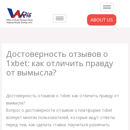
Skip
to
content
ABOUT US
Достоверность отзывов о
1xbet: как отличить правду
от вымысла?
Leave a Comment
/
Uncategorized
/ By
admlnlx
Достоверность отзывов о 1xbet: как отличить правду от
вымысла?
Вопрос о достоверности отзывов о платформе 1xbet
волнует многих пользователей, которые ищут ответы
перед тем, как сделать ставки. Научиться различать