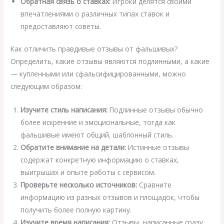
Обратная связь о ставках:
Игроки делятся своими
впечатлениями о различных типах ставок и
предоставляют советы.
Как отличить правдивые отзывы от фальшивых?
Определить, какие отзывы являются подлинными, а какие
— купленными или сфальсифицированными, можно
следующим образом:
Изучите стиль написания:
Подлинные отзывы обычно
более искренние и эмоциональные, тогда как
фальшивые имеют общий, шаблонный стиль.
Обратите внимание на детали:
Истинные отзывы
содержат конкретную информацию о ставках,
выигрышах и опыте работы с сервисом.
Проверьте несколько источников:
Сравните
информацию из разных отзывов и площадок, чтобы
получить более полную картину.
Изучите время написания:
Отзывы, написанные сразу