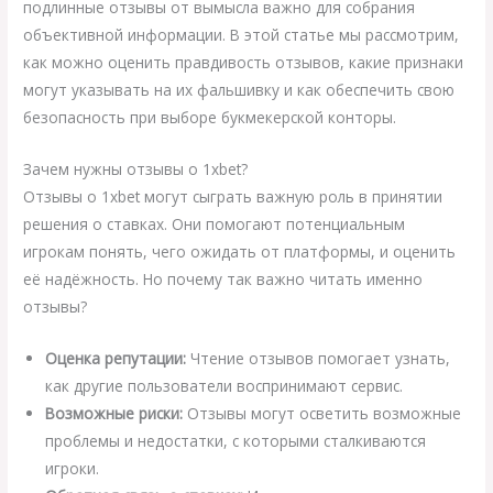
подлинные отзывы от вымысла важно для собрания
объективной информации. В этой статье мы рассмотрим,
как можно оценить правдивость отзывов, какие признаки
могут указывать на их фальшивку и как обеспечить свою
безопасность при выборе букмекерской конторы.
Зачем нужны отзывы о 1xbet?
Отзывы о 1xbet могут сыграть важную роль в принятии
решения о ставках. Они помогают потенциальным
игрокам понять, чего ожидать от платформы, и оценить
её надёжность. Но почему так важно читать именно
отзывы?
Оценка репутации:
Чтение отзывов помогает узнать,
как другие пользователи воспринимают сервис.
Возможные риски:
Отзывы могут осветить возможные
проблемы и недостатки, с которыми сталкиваются
игроки.