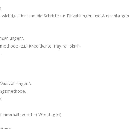
n
wichtig. Hier sind die Schritte für Einzahlungen und Auszahlungen
“Zahlungen”.
thode (z.B. Kreditkarte, PayPal, Skrill).
.
“Auszahlungen”.
ungsmethode.
.
t innerhalb von 1-5 Werktagen).
ierung