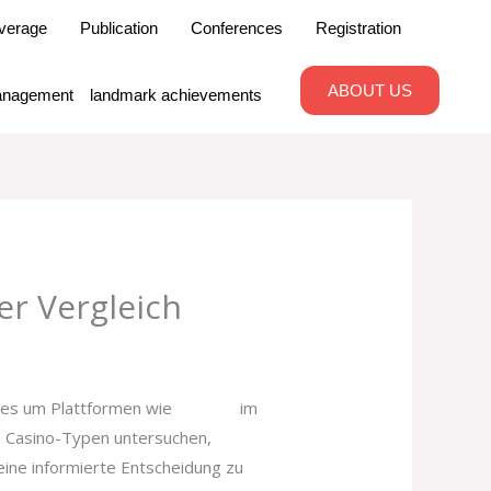
verage
Publication
Conferences
Registration
ABOUT US
nagement
landmark achievements
er Vergleich
n es um Plattformen wie
duospin
im
n Casino-Typen untersuchen,
, eine informierte Entscheidung zu