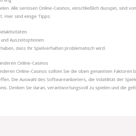
ielen. Alle seriösen Online-Casinos, einschließlich duospin, sind
. Hier sind einige Tipps:
elaktivitäten.
 und Auszeitoptionen.
 haben, dass Ihr Spielverhalten problematisch wird.
 anderen Online-Casinos
anderen Online-Casinos sollten Sie die oben genannten Faktoren b
ffen. Die Auswahl des Softwareanbieters, die Volatilität der Spiel
ebnis. Denken Sie daran, verantwortungsvoll zu spielen und die ge