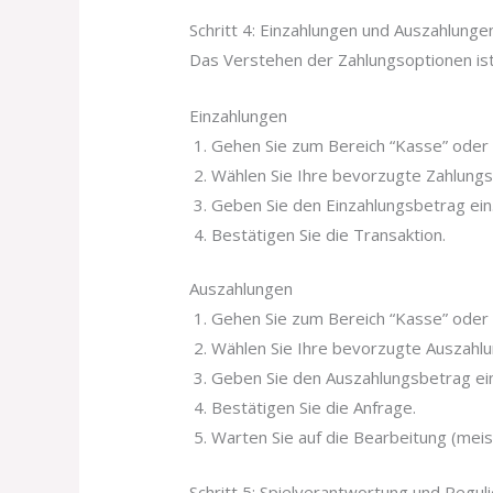
Schritt 4: Einzahlungen und Auszahlunge
Das Verstehen der Zahlungsoptionen ist 
Einzahlungen
Gehen Sie zum Bereich “Kasse” oder 
Wählen Sie Ihre bevorzugte Zahlungsme
Geben Sie den Einzahlungsbetrag ein
Bestätigen Sie die Transaktion.
Auszahlungen
Gehen Sie zum Bereich “Kasse” oder 
Wählen Sie Ihre bevorzugte Auszahl
Geben Sie den Auszahlungsbetrag ein
Bestätigen Sie die Anfrage.
Warten Sie auf die Bearbeitung (meis
Schritt 5: Spielverantwortung und Regul