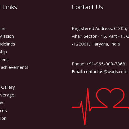
 Links
Contact Us
ris
Registered Address: C-305, 
Mission
Vihar, Sector - 15, Part - II,
idelines
-122001, Haryana, India
hip
ment
Phone: +91-965-003-7868
 achievements
Email: contactus@waris.co.in
 Gallery
overage
on
ces
tion