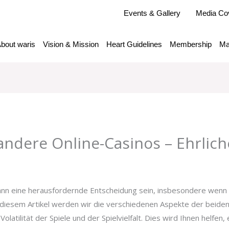
Events & Gallery
Media Co
bout waris
Vision & Mission
Heart Guidelines
Membership
Ma
andere Online-Casinos – Ehrlich
y
admlnlx
kann eine herausfordernde Entscheidung sein, insbesondere wen
n diesem Artikel werden wir die verschiedenen Aspekte der beide
Volatilität der Spiele und der Spielvielfalt. Dies wird Ihnen helfen