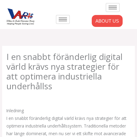
Skip
to
content
ABOUT US
I en snabbt föränderlig digital
värld krävs nya strategier för
att optimera industriella
underhållss
Leave a Comment
/
Uncategorized
/ By
admlnlx
Inledning
I en snabbt föränderlig digital värld krävs nya strategier för att
optimera industriella underhållssystem. Traditionella metoder
har länge dominerat, men nu ser vi ett skifte mot avancerade