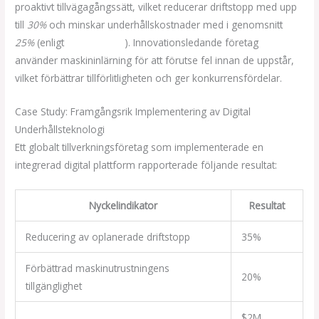
proaktivt tillvägagångssätt, vilket reducerar driftstopp med upp
till
30%
och minskar underhållskostnader med i genomsnitt
25%
(enligt
LE COWBOY!
). Innovationsledande företag
använder maskininlärning för att förutse fel innan de uppstår,
vilket förbättrar tillförlitligheten och ger konkurrensfördelar.
Case Study: Framgångsrik Implementering av Digital
Underhållsteknologi
Ett globalt tillverkningsföretag som implementerade en
integrerad digital plattform rapporterade följande resultat:
Nyckelindikator
Resultat
Reducering av oplanerade driftstopp
35%
Förbättrad maskinutrustningens
20%
tillgänglighet
$2M